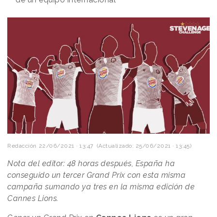
Redacción
22/06/2021 · 13:47
(Actualizado: 25/06/2021 · 13:45)
Nota del editor: 48 horas después, España ha
conseguido un tercer Grand Prix con esta misma
campaña sumando ya tres en la misma edición de
Cannes Lions.