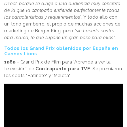
Direct, porque se dirige a una audiencia muy concreta
de la que la campaña entiende perfectamente todas
las características y requerimientos".
Y todo ello con
un tono gamberro, el propio de muchas acciones de
marketing de Burger King, pero
"sin hacerlo contra
otra marca, lo que supone un gran paso para ellos"
.
Todos los Grand Prix obtenidos por España en
Cannes Lions
1989
- Grand Prix de Film
para "Aprende a ver la
televisión", de
Contrapunto para TVE
. Se premiaron
los spots "Patinete" y "Maleta".