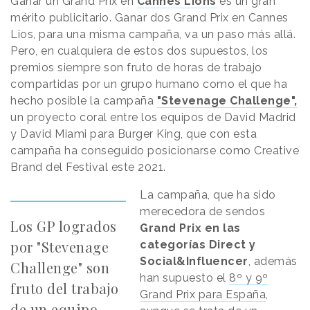
Ganar un Grand Prix en
Cannes Lions
es un gran
mérito publicitario. Ganar dos Grand Prix en Cannes
Lios, para una misma campaña, va un paso más allá.
Pero, en cualquiera de estos dos supuestos, los
premios siempre son fruto de horas de trabajo
compartidas por un grupo humano como el que ha
hecho posible la campaña
"Stevenage Challenge"
,
un proyecto coral entre los equipos de David Madrid
y David Miami para Burger King, que con esta
campaña ha conseguido posicionarse como Creative
Brand del Festival este 2021.
La campaña, que ha sido
merecedora de sendos
Los GP logrados
Grand Prix en las
por "Stevenage
categorías Direct y
Social&Influencer
, además
Challenge" son
han supuesto el
8º y 9º
fruto del trabajo
Grand Prix para España
,
de un equipo