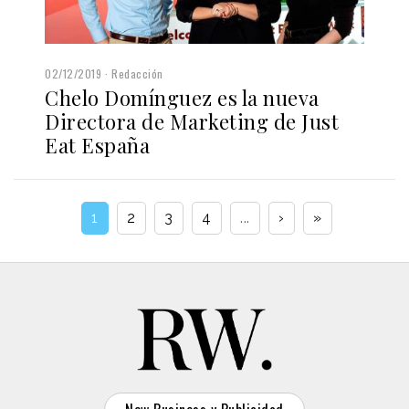
02/12/2019
Redacción
Chelo Domínguez es la nueva
Directora de Marketing de Just
Eat España
1
2
3
4
...
›
»