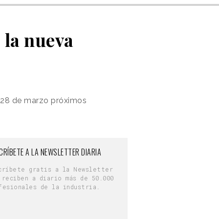
e la nueva
 y 28 de marzo próximos
CRÍBETE A LA NEWSLETTER DIARIA
críbete gratis a la Newsletter
 reciben a diario más de 50.000
fesionales de la industria.