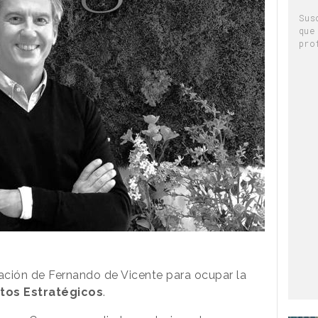
Sus
que
pro
ación de Fernando de Vicente para ocupar la
tos Estratégicos
.