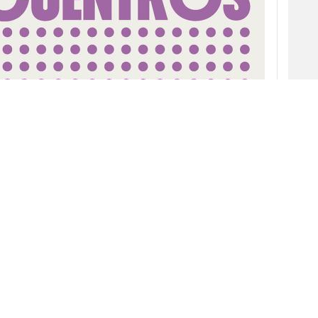
central de la
próxima edición del c de c
: Los
rganizado por el
Club
de Creativos
junto a
acio de Congresos Kursaal de San Sebastián los
En esta oportunidad, el evento proponen
una serie de “Desencuentros” o instancias