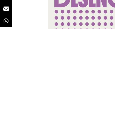
Redacción
29/01/2020 · 17:36
La
diversidad
será el concepto 
Días C 2020.
En su XXI edición, el encuentro o
Facebook, tendrá lugar en el Pal
próximos 26, 27 y 28 de marzo.