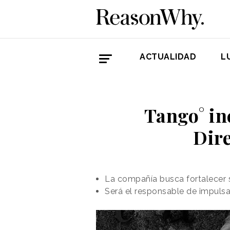
ACTUALIDAD
L
Tango° in
Dire
La compañía busca fortalecer s
Será el responsable de impulsa