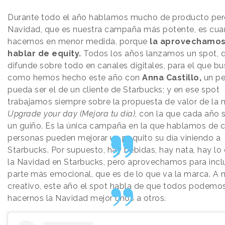
Durante todo el año hablamos mucho de producto per
Navidad, que es nuestra campaña más potente, es cua
hacemos en menor medida, porque
la aprovechamos
hablar de equity.
Todos los años lanzamos un spot, 
difunde sobre todo en canales digitales, para el que b
como hemos hecho este año con
Anna Castillo,
un pe
pueda ser el de un cliente de Starbucks; y en ese spot
trabajamos siempre sobre la propuesta de valor de la 
Upgrade your day (Mejora tu día)
, con la que cada año 
un guiño. Es la única campaña en la que hablamos de 
personas pueden mejorar un poquito su día viniendo a
Starbucks. Por supuesto, hay bebidas, hay nata, hay lo
la Navidad en Starbucks, pero aprovechamos para inclu
parte más emocional, que es de lo que va la marca. A n
creativo, este año el spot habla de que todos podemo
hacernos la Navidad mejor unos a otros.