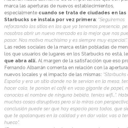
marca las aperturas de nuevos establecimientos,
especialmente
cuando se trata de ciudades en las
Starbucks se instala por vez primera
:
“Seguiremos
reforzando los sitios en los que ya tenemos presencia, p
nosotros abrir un nuevo mercado es lo mejor que nos pu
pasar. Nos motiva muchísimo y es siempre muy especial”
Las redes sociales de la marca están pobladas de men
los que usuarios de lugares en los Starbucks no está, l
que abra allí.
Al margen de la satisfacción que eso pr
Fernando Albarrán comenta en relación con la apertura
nuevos locales y el impacto de las mismas:
“Starbucks 
España y era un sitio donde no te servían en la mesa, te
hacer cola, te ponían el café en vaso gigante de papel, 
conocías el nombre de ninguna bebida, tenías wifi…”. Hab
muchas cosas disruptivas pero si lo miras con perspectiva
conclusión puede ser que hay espacio para todos, que s
que te apalanques en la calidad y en dar valor, vas a te
hueco".