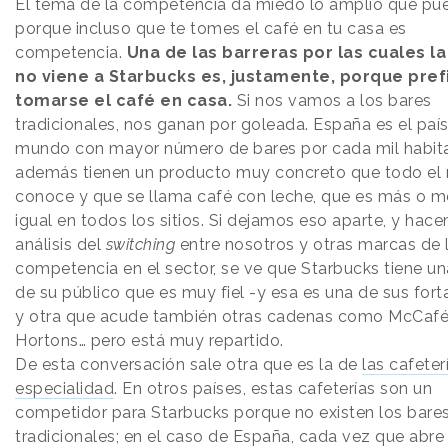
El tema de la competencia da miedo lo amplio que pue
porque incluso que te tomes el café en tu casa es
competencia.
Una de las barreras por las cuales l
no viene a Starbucks es, justamente, porque pref
tomarse el café en casa.
Si nos vamos a los bares
tradicionales, nos ganan por goleada. España es el país
mundo con mayor número de bares por cada mil habit
además tienen un producto muy concreto que todo e
conoce y que se llama café con leche, que es más o 
igual en todos los sitios. Si dejamos eso aparte, y hac
análisis del
switching
entre nosotros y otras marcas de 
competencia en el sector, se ve que Starbucks tiene un
de su público que es muy fiel -y esa es una de sus fort
y otra que acude también otras cadenas como McCafé
Hortons… pero está muy repartido.
De esta conversación sale otra que es la de
las cafeter
especialidad
. En otros países, estas cafeterías son un
competidor para Starbucks porque no existen los bare
tradicionales; en el caso de España, cada vez que abre