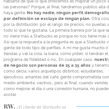
hablarte de que lo que ofrecemos es mejorar un poco e
las personas? Porque, al final, tendremos público allá
haya gente.
No hay nadie, ningún perfil demográfi
por definición se excluya de ningún plan.
Otra cos
por la distribución, por el rango de precios, no puedas v
todo lo que te gustaría. La primera barrera por la que l
no viene más a Starbucks es porque no nos tiene más 
Así que la respuesta a la pregunta es que a Starbucks 
gente de todo tipo de perfiles. A mí me gusta mucho ir 
tiendas y ver la cola, la barra, cómo piden, si tendrán el
programa de fidelidad o no… En cualquier caso,
nuest
de negocio son personas de 25 a 35 años
y tenemo
como decía, varios arquetipos distintos: estudiantes,
ejecutivos, amantes del café, gente comprometida con
medio ambiente, vecinos… pero al final, cuando vendes
como mejorar el día o una conexión humana, no puede
acotar.
RW.
¿El cliente de Starbucks os