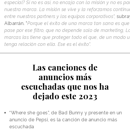
especial? Si no es así, no encaja con la misión y no es pa
nuestra marca. La misión se vive y la reforzamos conti
entre nuestros partners y los equipos corporativos”,
subra
Albarrán. "
Porque el éxito de una marca tan sana es que
pase por ese filtro, que no depende solo de marketing, L
marcas las tiene que proteger todo el que, de un modo u 
tenga relación con ella. Ese es el éxito”.
Las canciones de
anuncios más
escuchadas que nos ha
dejado este 2023
“Where she goes”, de Bad Bunny y presente en un
anuncio de Pepsi, es la canción de anuncio más
escuchada