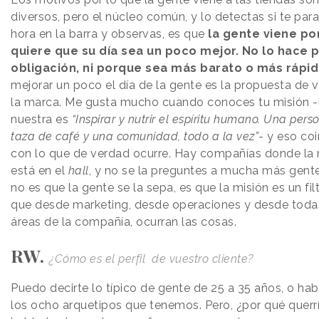
diversos, pero el núcleo común, y lo detectas si te par
hora en la barra y observas, es que
la gente viene p
quiere que su día sea un poco mejor. No lo hace 
obligación, ni porque sea más barato o más rápid
mejorar un poco el día de la gente es la propuesta de v
la marca. Me gusta mucho cuando conoces tu misión -
nuestra es
“Inspirar y nutrir el espíritu humano. Una pers
taza de café y una comunidad, todo a la vez”
- y eso co
con lo que de verdad ocurre. Hay compañías donde la 
está en el
hall
, y no se la preguntes a mucha más gente
no es que la gente se la sepa, es que la misión es un fil
que desde marketing, desde operaciones y desde toda
áreas de la compañía, ocurran las cosas.
RW.
¿Cómo es el perfil de vuestro cliente?
Puedo decirte lo típico de gente de 25 a 35 años, o hab
los ocho arquetipos que tenemos. Pero, ¿por qué querr