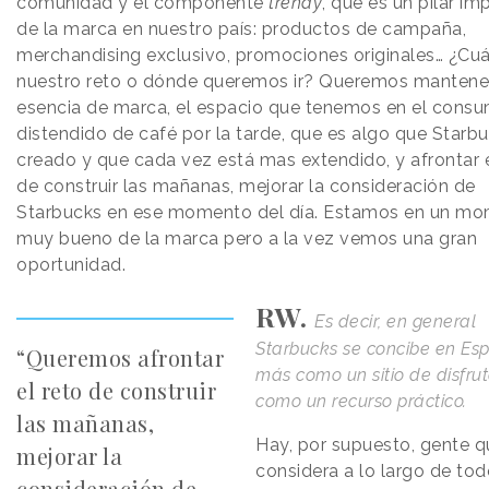
comunidad y el componente
trendy
, que es un pilar im
de la marca en nuestro país: productos de campaña,
merchandising exclusivo, promociones originales… ¿Cuá
nuestro reto o dónde queremos ir? Queremos mantene
esencia de marca, el espacio que tenemos en el cons
distendido de café por la tarde, que es algo que Starb
creado y que cada vez está mas extendido, y afrontar e
de construir las mañanas, mejorar la consideración de
Starbucks en ese momento del día. Estamos en un m
muy bueno de la marca pero a la vez vemos una gran
oportunidad.
RW.
Es decir, en general
Starbucks se concibe en Es
“Queremos afrontar
más como un sitio de disfru
el reto de construir
como un recurso práctico.
las mañanas,
Hay, por supuesto, gente q
mejorar la
considera a lo largo de todo
consideración de