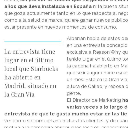
años que lleva instalada en España
ni la buena situ
que goza actualmente tanto en lo que respecta al neg
como a la salud de marca, quiere ganar nuevos público
estar presente en nuevos momentos de consumo.
Albarrán habla de estos de
en una entrevista concedid
La entrevista tiene
exclusiva a
Reason
.
Why
qu
lugar en el último
tenido lugar en el último lo
la cadena ha abierto en Mad
local que Starbucks
que se inauguró hace esc
ha abierto en
un mes. Está en la Gran Vía 
Madrid, situado en
altura de Callao, y rebosa 
la Gran Vía
gente.
El Director de Marketing
ha
varias veces a lo largo d
entrevista de que le gusta mucho estar en las ti
ver cómo se comportan en ellas los clientes, y de cuán
motiva a la compañía abrir nuevos locales, especialme