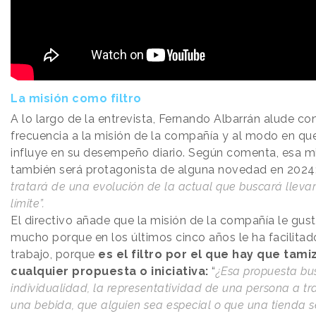
La misión como filtro
A lo largo de la entrevista, Fernando Albarrán alude co
frecuencia a la misión de la compañía y al modo en qu
influye en su desempeño diario. Según comenta, esa m
también será protagonista de alguna novedad en 2024:
tratará de una evolución de la actual que buscará llevar
límite”.
El directivo añade que la misión de la compañía le gus
mucho porque en los últimos cinco años le ha facilitad
trabajo, porque
es el filtro por el que hay que tami
cualquier propuesta o iniciativa:
“
¿Esa propuesta bu
individualidad, la representatividad de una persona a tr
una bebida, que alguien sea especial o que una tienda 