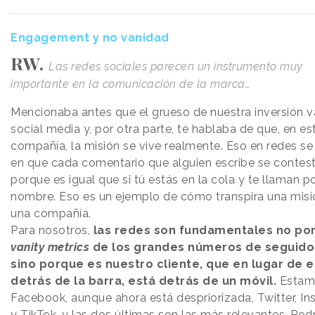
Engagement y no vanidad
RW.
Las redes sociales parecen un instrumento muy
importante en la comunicación de la marca…
Mencionaba antes que el grueso de nuestra inversión v
social media y, por otra parte, te hablaba de que, en es
compañía, la misión se vive realmente. Eso en redes s
en que cada comentario que alguien escribe se contest
porque es igual que si tú estás en la cola y te llaman po
nombre. Eso es un ejemplo de cómo transpira una misi
una compañía.
Para nosotros,
las redes son fundamentales no por
vanity metrics
de los grandes números de seguido
sino porque es nuestro cliente, que en lugar de e
detrás de la barra, está detrás de un móvil.
Estam
Facebook, aunque ahora está despriorizada, Twitter, I
y TikTok, y las dos últimas son las más relevantes. Podr