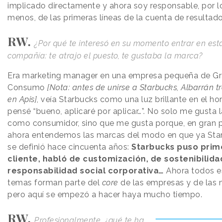
implicado directamente y ahora soy responsable, por l
menos, de las primeras líneas de la cuenta de resultado
RW.
¿Por qué te interesó en su momento entrar en est
compañía: te atrajo el puesto, te gustaba la marca?
Era marketing manager en una empresa pequeña de G
Consumo
[Nota: antes de unirse a Starbucks, Albarrán t
en Apis]
, veía Starbucks como una luz brillante en el ho
pensé “bueno, aplicaré por aplicar…”. No solo me gusta 
como consumidor, sino que me gusta porque, en gran p
ahora entendemos las marcas del modo en que ya Sta
se definió hace cincuenta años:
Starbucks puso prim
cliente, habló de customización, de sostenibilida
responsabilidad social corporativa…
Ahora todos e
temas forman parte del
core
de las empresas y de las 
pero aquí se empezó a hacer haya mucho tiempo.
RW.
Profesionalmente, ¿qué te ha