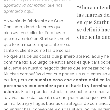
aportado la compañía, qué has
“Ahora enten
aprendido aquí?
las marcas d
Yo venía de fabricante de Gran
en que Starbu
Consumo, donde te crees que
se definió ha
piensas en el cliente. Pero hasta
cincuenta añ
que no aterricé en Starbucks no vi
que lo realmente importante no es
tanto el cliente como las personas.
Porque una de las cosas que primero aprendí aquí y he
confirmando a lo largo de estos años es que para pode
al cliente en nuestro negocio tienes que empezar por el
Muchas compañías dicen que ponen a sus clientes en e
centro, pero
en nuestro caso ese centro está en la
personas y eso empieza por el barista y termina 
cliente.
Eso lo puedes estudiar o escuchar, pero hasta
lo vives no te das cuenta de que, por mucho que invier
en marketing y hagas buenas estrategias de comunicaci
no enganchas, convences y cuidas al equipo de las tie