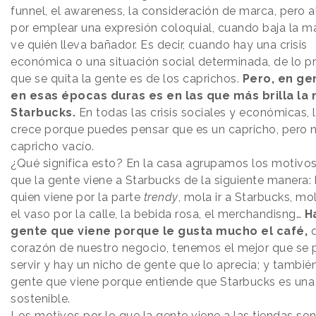
funnel, el awareness, la consideración de marca, pero al 
por emplear una expresión coloquial, cuando baja la m
ve quién lleva bañador. Es decir, cuando hay una crisis
económica o una situación social determinada, de lo p
que se quita la gente es de los caprichos.
Pero, en ge
en esas épocas duras es en las que más brilla la
Starbucks.
En todas las crisis sociales y económicas, 
crece porque puedes pensar que es un capricho, pero 
capricho vacío.
¿Qué significa esto? En la casa agrupamos los motivos
que la gente viene a Starbucks de la siguiente manera:
quien viene por la parte
trendy
, mola ir a Starbucks, mol
el vaso por la calle, la bebida rosa, el merchandisng…
H
gente que viene porque le gusta mucho el café,
corazón de nuestro negocio, tenemos el mejor que se
servir y hay un nicho de gente que lo aprecia; y tambié
gente que viene porque entiende que Starbucks es un
sostenible.
Los motivos por lo que la gente viene a las tiendas so