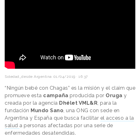
Soledad_desde Argentina
01/04/2019 · 16:37
“Ningún bebé con Chagas” es la misión y el claim que
promueve esta
campaña
producida por
Oruga
y
creada por la agencia
Dhélet VML&R
, para la
fundación
Mundo Sano
, una ONG con sede en
Argentina y España que busca facilitar
el acceso a la
salud
a personas afectadas por una serie de
enfermedades desatendidas.