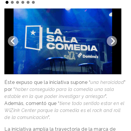
Éste expuso que la iniciativa supone “
una heroicidad
”
por “
haber conseguido para la comedia una sala
estable en la que poder investigar y arriesgar
”.
Además, comentó que “
tiene todo sentido estar en el
WiZink Center porque la comedia es el rock and roll
de la comunicación
”.
La iniciativa amplía la trayectoria de la marca de