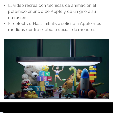
El vídeo recrea con técnicas de animación el
polémico anuncio de Apple y da un giro a su
narración
El colectivo Heat Initiative solicita a Apple más
medidas contra el abuso sexual de menores
Redacción
28/06/2024 · 12:18