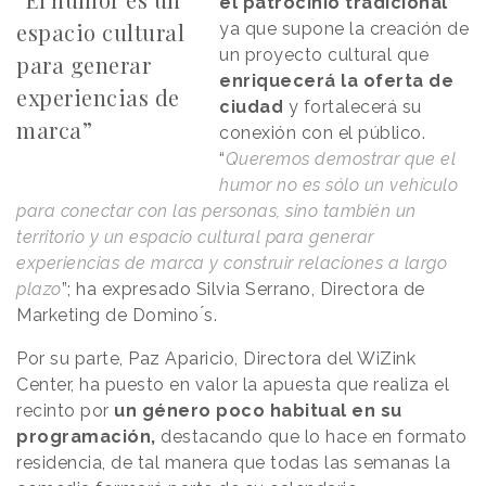
el patrocinio tradicional
espacio cultural
ya que supone la creación de
un proyecto cultural que
para generar
enriquecerá la oferta de
experiencias de
ciudad
y fortalecerá su
marca”
conexión con el público.
“
Queremos demostrar que el
humor no es sólo un vehículo
para conectar con las personas, sino también un
territorio y un espacio cultural para generar
experiencias de marca y construir relaciones a largo
plazo
”; ha expresado Silvia Serrano, Directora de
Marketing de Domino ́s.
Por su parte, Paz Aparicio, Directora del WiZink
Center, ha puesto en valor la apuesta que realiza el
recinto por
un género poco habitual en su
programación,
destacando que lo hace en formato
residencia, de tal manera que todas las semanas la