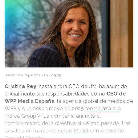
Redacción
04/02/2026 · 09:25
Cristina Rey
, hasta ahora CEO de UM, ha asumido
oficialmente sus responsabilidades como
CEO de
WPP Media España
, la agencia global de medios de
WPP y que desde mayo de 2025
reemplaza a la
marca GroupM
. La compañía anunció el
nombramiento de la directiva el verano pasado, tras
la salida en marzo de
Sebas Muriel
como CEO de