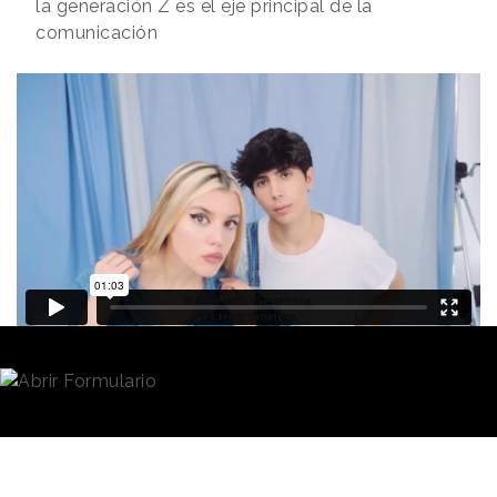
la generación Z es el eje principal de la
comunicación
Redacción
14/03/2023 · 11:30
(Actualizado: 14/03/2023 · 12:29)
Carlos Peguer y María de los Ángeles Maturana son
más conocidos por sus álter ego,
la Pija y la
Quinqui
, conductores de uno de los podcasts más
escuchados y populares en nuestro país