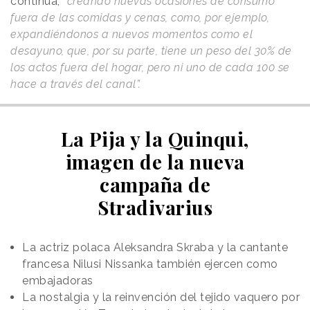
continúa,
“creando nuevas ocasiones de consumo
fuera de las comidas y cenas, como, por ejemplo,
expandiéndonos a nuevos momentos como el
desayuno, que, por su parte, tiene un peso del 30% de
los actos fuera del hogar, pero ni uno de cada 100 se
hace a través del canal”.
La Pija y la Quinqui,
imagen de la nueva
campaña de
Stradivarius
La actriz polaca Aleksandra Skraba y la cantante
francesa Nilusi Nissanka también ejercen como
embajadoras
La nostalgia y la reinvención del tejido vaquero por