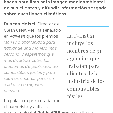
hacen para limpiar la imagen medioambiental
de sus clientes y difundir información sesgada
sobre cuestiones climáticas
.
Duncan Meise
l, Director de
Clean Creatives, ha señalado
La F-List 21
en
Adweek
que los premios
incluye los
“son una oportunidad para
hablar de una manera más
nombres de 91
cercana, y esperemos que
agencias que
más divertida, sobre los
trabajan para
problemas de publicidad de
clientes de la
combustibles fósiles y para,
seamos sinceros, poner en
industria de los
evidencia a algunas
combustibles
personas”.
fósiles
La gala será presentada por
el humorista y activista
medioambiental
Rollie Williams
y en ella se