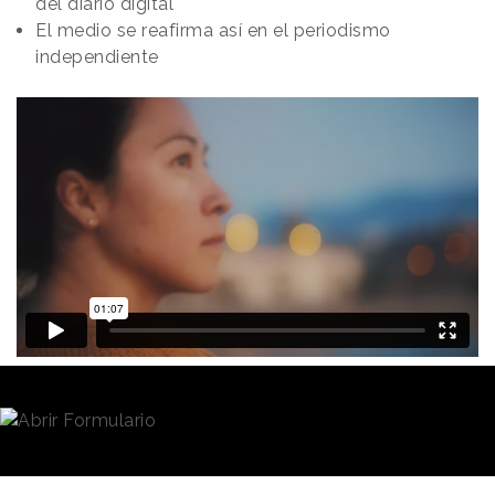
del diario digital
El medio se reafirma así en el periodismo
independiente
Redacción
09/02/2022 · 11:22
El diario digital
El Confidencial
ha lanzado el rediseño
de su web acompañado de una
campaña de
imagen de marca
, para reforzar su