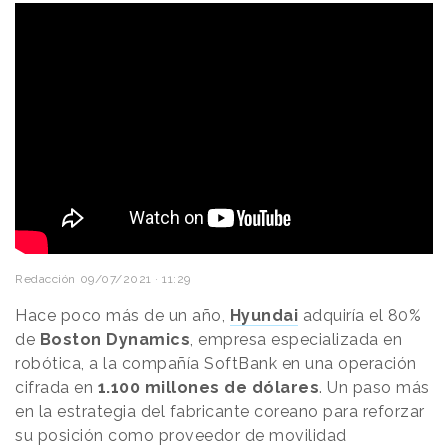
Redacción
09/07/2021 · 11:29
Hace poco más de un año,
Hyundai
adquiría el 80%
de
Boston Dynamics
, empresa especializada en
robótica, a la compañía SoftBank en una operación
cifrada en
1.100 millones de dólares
. Un paso más
en la estrategia del fabricante coreano para reforzar
su posición como proveedor de movilidad