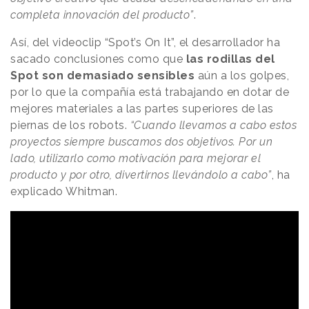
completa innovación del producto”
.
Así, del videoclip “Spot’s On It”, el desarrollador ha
sacado conclusiones como que
las rodillas del
Spot son demasiado sensibles
aún a los golpes,
por lo que la compañía está trabajando en dotar de
mejores materiales a las partes superiores de las
piernas de los robots.
“Cuando llevamos a cabo estos
proyectos siempre buscamos dos objetivos. Por un
lado, utilizarlo como motivación para mejorar el
producto y por otro, divertirnos llevándolo a cabo”
, ha
explicado Whitman.