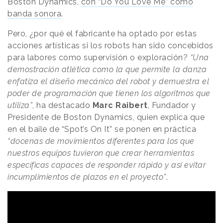
Boston Dynamics,
con “Do You Love Me” como
banda sonora
.
Pero, ¿por qué el fabricante ha optado por estas
acciones artísticas si los robots han sido concebidos
para labores como supervisión o exploración?
“Una
demostración atlética como la que permite la danza
enfatiza el diseño mecánico del robot y demuestra el
poder de programación que tienen los algoritmos que
utiliza”
, ha destacado
Marc Raibert
, Fundador y
Presidente de Boston Dynamics, quien explica que
en el baile de “Spot’s On It” se ponen en práctica
“docenas de movimientos diferentes para los que
nuestros equipos tuvieron que crear herramientas
específicas capaces de responder rápido y así evitar
incumplimientos de plazos en el proyecto”
.