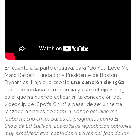
En cuanto a la parte creativa, para “Do You Love Me”,
Marc Raibert, Fundador y Presidente de Boston
Dynamics, trajo al presente
una canción de 1962
que le recordaba a su infancia y este reflejo vintage
es el que ha querido aplicar en la concepción del
videoclip de “Spot’s On It”, a pesar de ser un tema
lanzado a finales de 2020.
“Cuando era niño me
fijaba mucho en los bailes de programas como El
Show de Ed Sullivan. Los artistas reproducían patrones
muy simétricos que, captados a través del foco de las