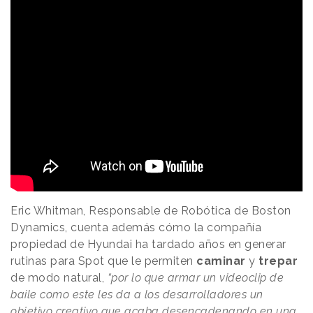
Eric Whitman, Responsable de Robótica de Boston
Dynamics, cuenta además cómo la compañía
propiedad de Hyundai ha tardado años en generar
rutinas para Spot que le permiten
caminar
y
trepar
de modo natural,
“por lo que armar un videoclip de
baile como este les da a los desarrolladores un
objetivo creativo que acaba desencadenando en una