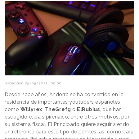
Redacción
05/05/2021 · 09:06
Desde hace años, Andorra se ha convertido en la
residencia de importantes
youtubers
españoles
como
Willyrex
,
TheGrefg
o
ElRubius
, que han
escogido el país pirenaico, entre otros motivos, por
su sistema fiscal. El Principado quiere seguir siendo
un referente para este tipo de perfiles, así como para