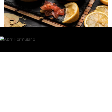
Redacción
05/05/2021 · 09:05
El Comité Permanente de Vegetales, Animales,
Alimentos y Piensos, compuesto por representantes
de los distintos estados miembros de la Unión
Europea y presidido por un representante de la
Comisión Europea, ha aprobado por primera vez el
consumo de un insecto como
alimento
. Se trata del
gusano de la harina
o larva de escarabajo oscuro
('Tenebrio molitor larva’), que podrá ser consumido
como snack o empleado como ingrediente para
elaborar otros alimentos.
Los expertos del Comité han dado luz verde a este