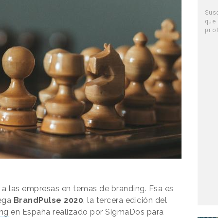
Sus
que
pro
 a las empresas en temas de branding. Esa es
lega
BrandPulse 2020
, la tercera edición del
ing
en España realizado por SigmaDos para