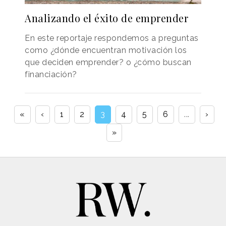
Analizando el éxito de emprender
En este reportaje respondemos a preguntas
como ¿dónde encuentran motivación los
que deciden emprender? o ¿cómo buscan
financiación?
«
‹
1
2
3
4
5
6
...
›
»