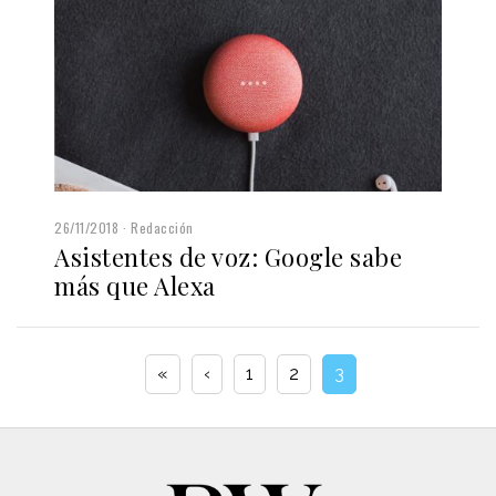
26/11/2018
Redacción
Asistentes de voz: Google sabe
más que Alexa
«
‹
1
2
3