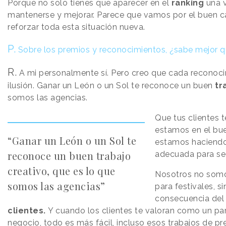
Porque no solo tienes que aparecer en el
ranking
una v
mantenerse y mejorar. Parece que vamos por el buen 
reforzar toda esta situación nueva.
P.
Sobre los premios y reconocimientos, ¿sabe mejor q
R.
A mi personalmente sí. Pero creo que cada reconoci
ilusión. Ganar un León o un Sol te reconoce un buen
tr
somos las agencias.
Que tus clientes t
estamos en el bue
“Ganar un León o un Sol te
estamos haciendo 
reconoce un buen trabajo
adecuada para seg
creativo, que es lo que
Nosotros no som
somos las agencias”
para festivales, 
consecuencia de
clientes.
Y cuando los clientes te valoran como un par
negocio, todo es más fácil, incluso esos trabajos de p