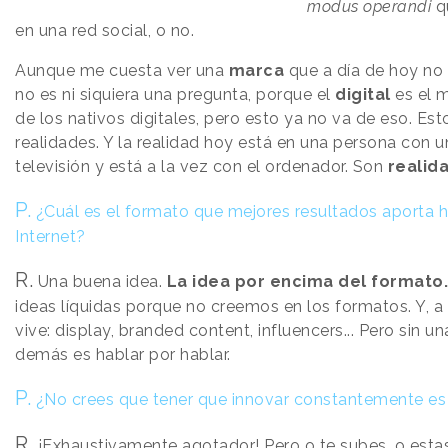
modus operandi
q
en una red social, o no.
Aunque me cuesta ver una
marca
que a día de hoy no s
no es ni siquiera una pregunta, porque el
digital
es el 
de los nativos digitales, pero esto ya no va de eso. Es
realidades. Y la realidad hoy está en una persona con u
televisión y está a la vez con el ordenador. Son
realid
P.
¿Cuál es el formato que mejores resultados aporta h
Internet?
R.
Una buena idea.
La idea por encima del formato
ideas líquidas porque no creemos en los formatos. Y, a
vive: display, branded content, influencers... Pero sin una
demás es hablar por hablar.
P.
¿No crees que tener que innovar constantemente e
R.
¡Exhaustivamente agotador! Pero o te subes, o estas