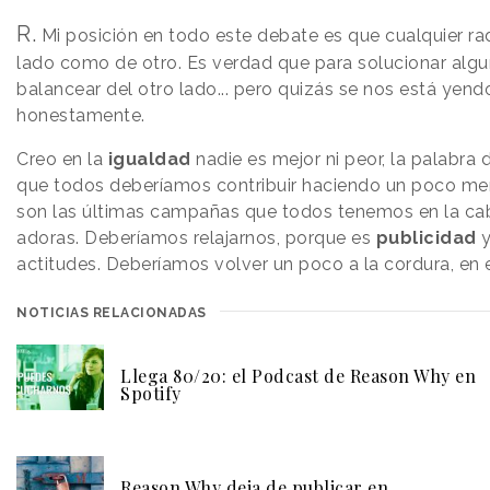
R.
Mi posición en todo este debate es que cualquier ra
lado como de otro. Es verdad que para solucionar alg
balancear del otro lado... pero quizás se nos está yen
honestamente.
Creo en la
igualdad
nadie es mejor ni peor, la palabra
que todos deberíamos contribuir haciendo un poco me
son las últimas campañas que todos tenemos en la cab
adoras. Deberíamos relajarnos, porque es
publicidad
y
actitudes. Deberíamos volver un poco a la cordura, en 
NOTICIAS RELACIONADAS
Llega 80/20: el Podcast de Reason Why en
Spotify
Reason Why deja de publicar en