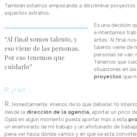
También estamos empezando a discriminar proyectos 
aspectos extraños.
Es una decisión 
e intentamos tra
“Al final somos talento, y
antes. Al final n
eso viene de las personas.
talento viene de n
personas se van,
Por eso tenemos que
Tenemos que cuid
cuidarlo”
situaciones en la
proyectos
que no
P.
¿Y tú?
R.
Honestamente, ¡menos de lo que debería! Yo intent
desde la
dirección de la agencia,
aportar un poco de 
Ojalá en algún momento pueda aportar más a esta
pr
un enamorado de mi trabajo y un afortunado de trabaja
pena ver hacia dónde vamos y en qué se está convirtie