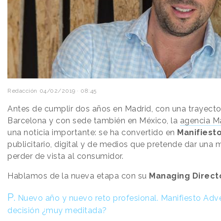
Redacción
04/02/2019 · 08:45
Antes de cumplir dos años en Madrid, con una trayecto
Barcelona y con sede también en México, la
agencia Ma
una noticia importante: se ha convertido en
Manifiest
publicitario, digital y de medios que pretende dar una m
perder de vista al consumidor.
Hablamos de la nueva etapa con su
Managing Directo
P.
Nuevo año y nuevo reto profesional. Manifiesto Adve
decisión ¿muy meditada?