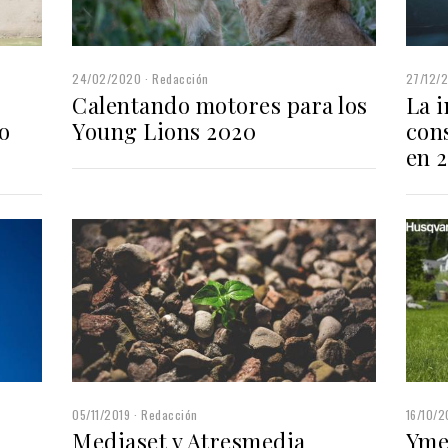
24/02/2020
Redacción
27/12/
Calentando motores para los
La i
o
Young Lions 2020
con
en 
05/11/2019
Redacción
16/10/2
Mediaset y Atresmedia
Yme