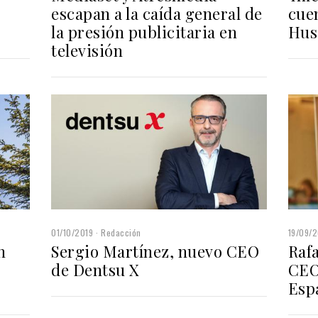
escapan a la caída general de
cue
la presión publicitaria en
Hus
televisión
01/10/2019
Redacción
19/09/2
n
Sergio Martínez, nuevo CEO
Raf
de Dentsu X
CEO
Esp