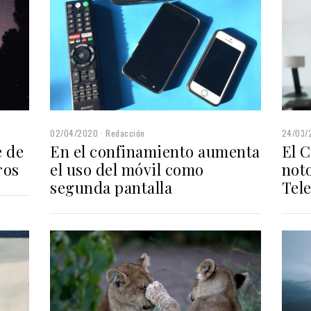
02/04/2020
Redacción
24/03/
 de
En el confinamiento aumenta
El C
ros
el uso del móvil como
noto
segunda pantalla
Tel