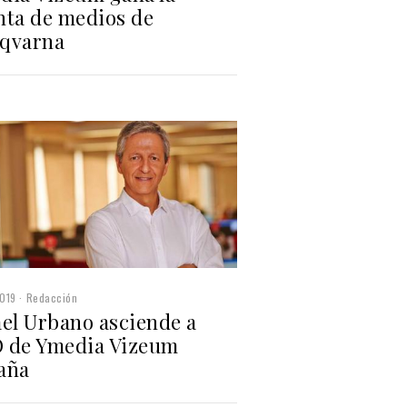
nta de medios de
qvarna
019
Redacción
ael Urbano asciende a
 de Ymedia Vizeum
aña