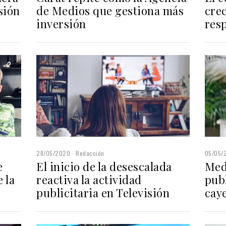
sión
de Medios que gestiona más
cre
inversión
res
28/05/2020
Redacción
05/05/
e
El inicio de la desescalada
Med
 la
reactiva la actividad
publ
publicitaria en Televisión
cay