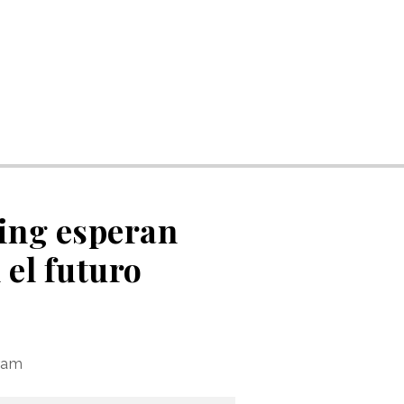
ting esperan
el futuro
e
gram