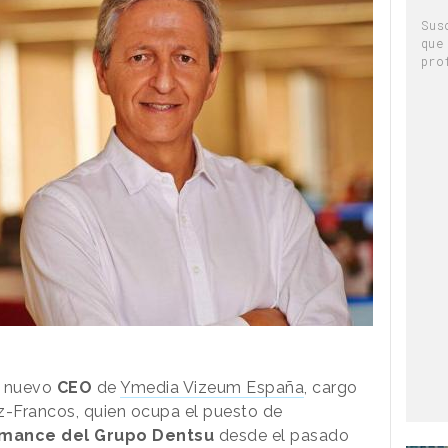
Sus
que
pro
o nuevo
CEO
de
Ymedia Vizeum España
, cargo
z-Francos, quien ocupa el puesto de
rmance del Grupo Dentsu
desde el pasado