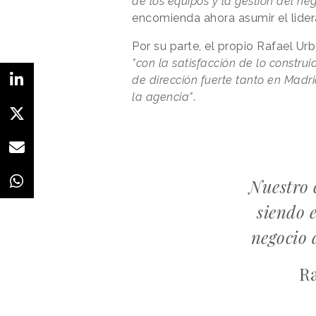
de los equipos y la gestión del ne
encomienda ahora asumir el lide
Por su parte, el propio Rafael U
"con la satisfacción de lo constr
de dirección fuerte tanto en Madr
la agencia"
.
Nuestro 
siendo e
negocio 
R