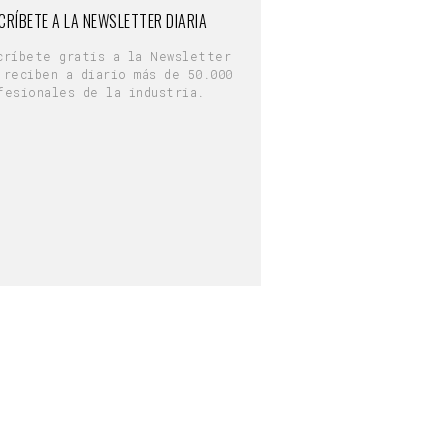
CRÍBETE A LA NEWSLETTER DIARIA
críbete gratis a la Newsletter
 reciben a diario más de 50.000
fesionales de la industria.