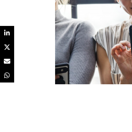
Redacción
19/09/2019 · 10:09
Los expertos en
marketing
de l
África) consideran que los
dispos