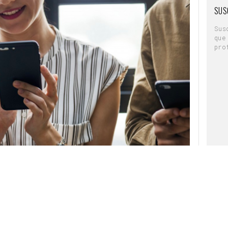
SUS
Sus
que
pro
a región EMEA (Europa, Oriente Próximo y
itivos móviles
son un canal de marketing