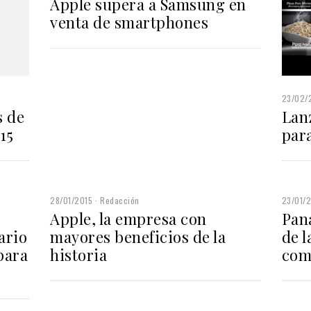
Apple supera a Samsung en
venta de smartphones
23/02/
s de
Lan
15
par
28/01/2015
Redacción
23/01/
Apple, la empresa con
Pan
ario
mayores beneficios de la
de l
para
historia
com