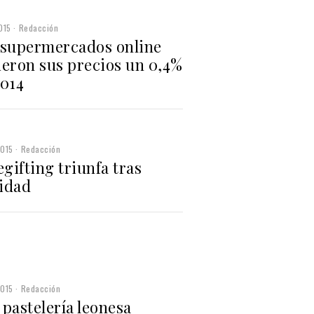
015
Redacción
 supermercados online
ieron sus precios un 0,4%
2014
2015
Redacción
egifting triunfa tras
idad
2015
Redacción
pastelería leonesa