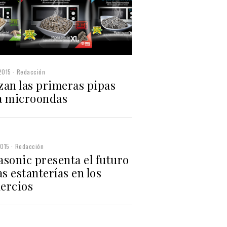
2015
Redacción
zan las primeras pipas
a microondas
2015
Redacción
asonic presenta el futuro
as estanterías en los
ercios