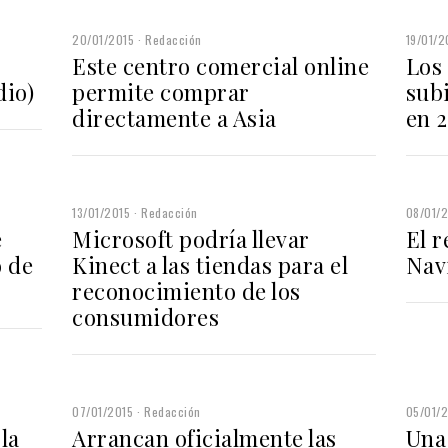
20/01/2015
Redacción
19/01/2
Este centro comercial online
Los
dio)
permite comprar
sub
directamente a Asia
en 
13/01/2015
Redacción
08/01/
e
Microsoft podría llevar
El r
o de
Kinect a las tiendas para el
Nav
reconocimiento de los
consumidores
07/01/2015
Redacción
05/01/
 la
Arrancan oficialmente las
Una 