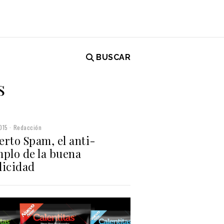
BUSCAR
s
015
Redacción
erto Spam, el anti-
mplo de la buena
licidad