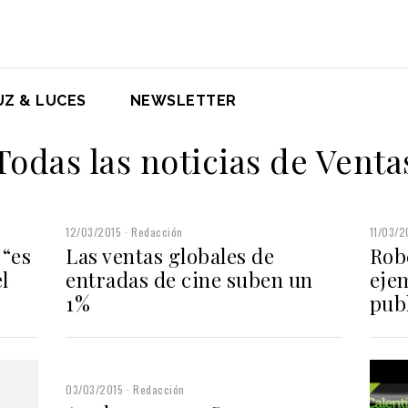
UZ & LUCES
NEWSLETTER
Todas las noticias de Venta
12/03/2015
Redacción
11/03/2
“es
Las ventas globales de
Rob
l
entradas de cine suben un
eje
1%
pub
03/03/2015
Redacción