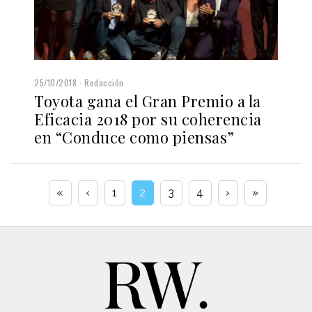
25/10/2018
Redacción
Toyota gana el Gran Premio a la
Eficacia 2018 por su coherencia
en “Conduce como piensas”
«
‹
1
2
3
4
›
»