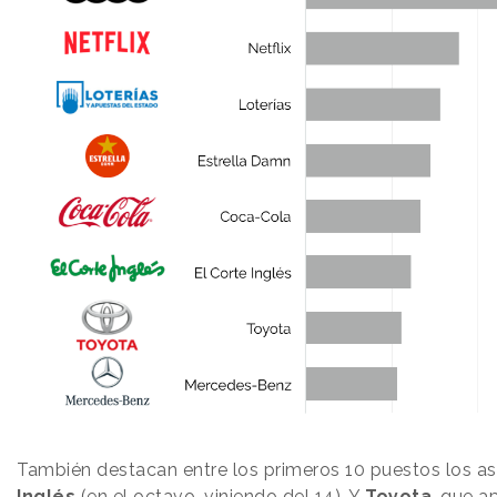
También destacan entre los primeros 10 puestos los 
Inglés
(en el octavo, viniendo del 14). Y
Toyota
, que a