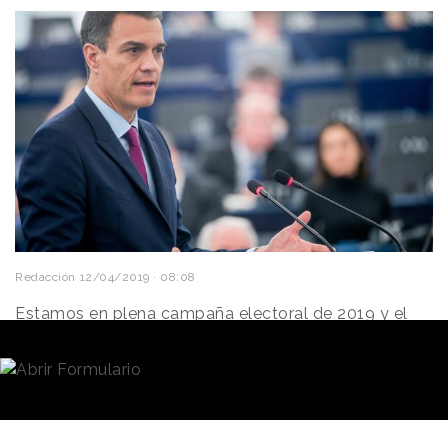
Redacción
12/04/2019 · 08:08
Estamos en plena campaña electoral de 2019 y el
Marketing Político
está siendo recurrente y muy
sonado. Los candidatos a la Presidencia de España
están empleando diferentes técnicas, desplegando
todas sus habilidades para la captación de votos. Y
es que la situación actual es de máxima