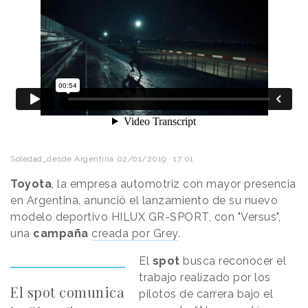
Soledad_desde Argentina
02/01/2019 · 17:01
Toyota
, la empresa automotriz con mayor presencia
en Argentina, anunció el lanzamiento de su nuevo
modelo deportivo HILUX GR-SPORT, con "Versus",
una
campaña
creada por Grey
.
El
spot
busca reconocer el
trabajo realizado por los
El spot comunica
pilotos de carrera bajo el