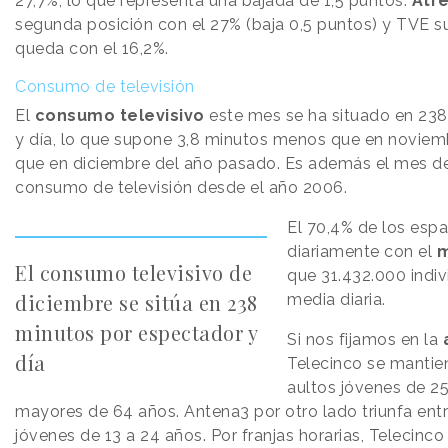
27,7%, lo que representa una bajada de 1,5 puntos.
Atr
segunda posición con el 27% (baja 0,5 puntos) y TVE s
queda con el 16,2%.
Consumo de televisión
El
consumo televisivo
este mes se ha situado en 238
y día, lo que supone 3,8 minutos menos que en novie
que en diciembre del año pasado. Es además el mes d
consumo de televisión desde el año 2006.
El 70,4% de los esp
diariamente con el
m
El consumo televisivo de
que 31.432.000 indiv
diciembre se sitúa en 238
media diaria.
minutos por espectador y
Si nos fijamos en la
día
Telecinco se mantien
aultos jóvenes de 25
mayores de 64 años. Antena3 por otro lado triunfa ent
jóvenes de 13 a 24 años. Por franjas horarias, Telecinc