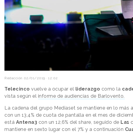
Redacción
02/01/2019 · 12:02
Telecinco
vuelve a ocupar el
liderazgo
como la
cade
vista según el
informe de audiencias de Barlovento.
La cadena del grupo Mediaset se mantiene en lo más alt
con un 13,4% de cuota de pantalla en el mes de diciem
está
Antena3
con un 12,6% del share, seguido de
La1
c
mantiene en sexto lugar con el 7% y a continuación
Cu