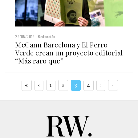
29/05/2019
Redacción
McCann Barcelona y El Perro
Verde crean un proyecto editorial
“Más raro que”
«
‹
1
2
3
4
›
»