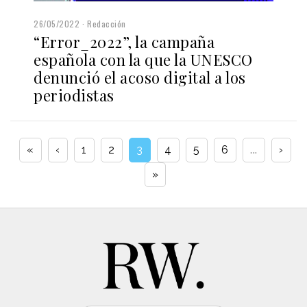
26/05/2022
Redacción
“Error_2022”, la campaña
española con la que la UNESCO
denunció el acoso digital a los
periodistas
«
‹
1
2
3
4
5
6
...
›
»