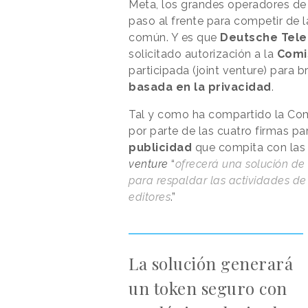
Meta, los grandes operadores d
paso al frente para competir de
común. Y es que
Deutsche Tele
solicitado autorización a la
Comi
participada (joint venture) para b
basada en la privacidad
.
Tal y como ha compartido la Comis
por parte de las cuatro firmas p
publicidad
que compita con la
venture
“
ofrecerá una solución de 
para respaldar las actividades de
editores
.”
La solución generará
un token seguro con