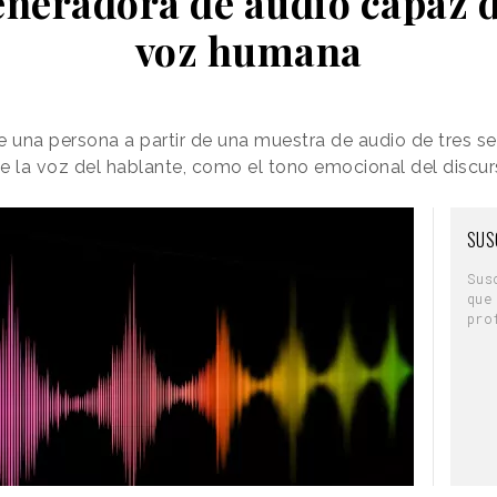
generadora de audio capaz 
voz humana
e una persona a partir de una muestra de audio de tres 
e la voz del hablante, como el tono emocional del discu
SUS
Sus
que
pro