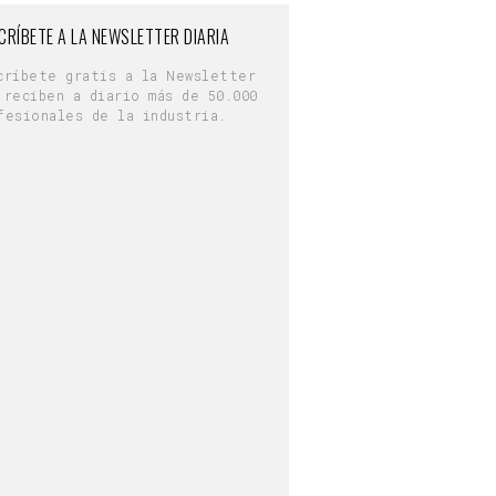
CRÍBETE A LA NEWSLETTER DIARIA
críbete gratis a la Newsletter
 reciben a diario más de 50.000
fesionales de la industria.