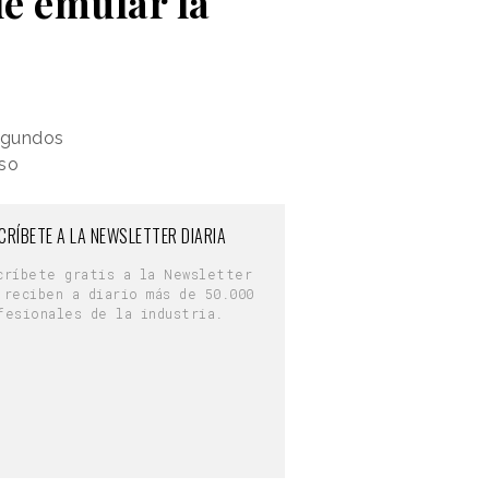
de emular la
segundos
rso
CRÍBETE A LA NEWSLETTER DIARIA
críbete gratis a la Newsletter
 reciben a diario más de 50.000
fesionales de la industria.