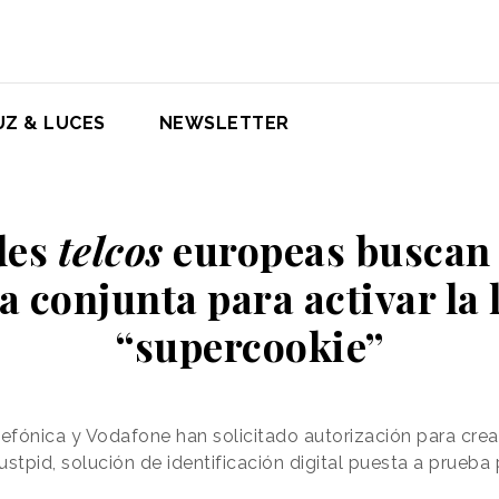
UZ & LUCES
NEWSLETTER
des
telcos
europeas buscan 
 conjunta para activar la
“supercookie”
fónica y Vodafone han solicitado autorización para crear
stpid, solución de identificación digital puesta a prueba