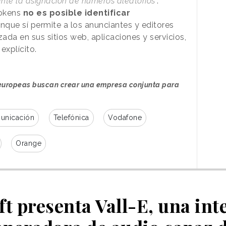
nte la asignación de números aleatorios
”.
tokens
no es posible identificar
nque sí permite a los anunciantes y editores
zada en sus sitios web, aplicaciones y servicios,
explícito.
 europeas buscan crear una empresa conjunta para
unicación
Telefónica
Vodafone
Orange
t presenta Vall-E, una int