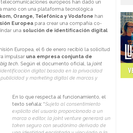
e telecomunicaciones europeos han dado un
 la mano con una plataforma tecnológica
kom, Orange, Telefónica y Vodafone
han
sión Europea
para crear una compañía co-
rindar una
solución de identificación digital
ión Europea, el 6 de enero recibió la solicitud
ara impulsar
una empresa conjunta de
s
big tech
. Según el documento oficial, la
joint
V
identificación digital basada en la privacidad
 publicidad y marketing digital de marcas y
En lo que respecta al funcionamiento, el
texto señala: “
Sujeto al consentimiento
explícito del usuario proporcionado a un
marca o editor, la joint venture generará un
token seguro con seudónimo derivado de
una identidad encriptada y vinculado a la