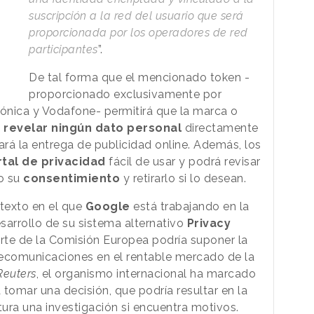
suscripción a la red del usuario que será
proporcionada por los operadores de red
participantes
”.
De tal forma que el mencionado token -
proporcionado exclusivamente por
ónica y Vodafone- permitirá que la marca o
n revelar ningún dato personal
directamente
zará la entrega de publicidad online. Además, los
tal de privacidad
fácil de usar y podrá revisar
o su
consentimiento
y retirarlo si lo desean.
ntexto en el que
Google
está trabajando en la
esarrollo de su sistema alternativo
Privacy
rte de la Comisión Europea podría suponer la
lecomunicaciones en el rentable mercado de la
Reuters
, el organismo internacional ha marcado
tomar una decisión, que podría resultar en la
tura una investigación si encuentra motivos.