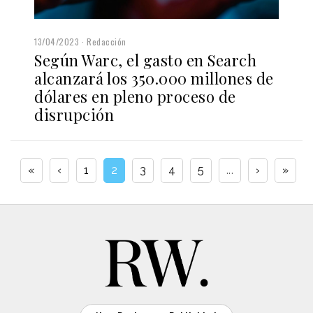
13/04/2023
Redacción
Según Warc, el gasto en Search
alcanzará los 350.000 millones de
dólares en pleno proceso de
disrupción
«
‹
1
2
3
4
5
...
›
»