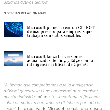
usuarios activos diarios”.
NOTICIAS RELACIONADAS
Microsoft planea crear un ChatGPT
de uso privado para empresas que
trabajan con datos sensibles
Microsoft lanza las versiones
actualizadas de Bing y Edge con la
inteligencia artificial de OpenAI
“Al tiempo que comprobamos que la inteligencia
artificial generativa tiene capacidad para cambiar
nuestra industria”,
añade, “
es importante reflexionar
sobre el modo en que valor se distribuye por todo el
sector”.
La directiva de Microsoft señala que, desde