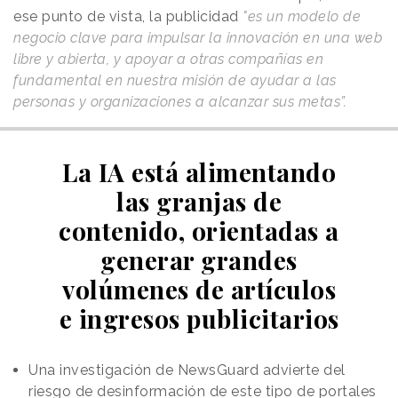
ese punto de vista, la publicidad
"es un modelo de
negocio clave para impulsar la innovación en una web
libre y abierta, y apoyar a otras compañías en
fundamental en nuestra misión de ayudar a las
personas y organizaciones a alcanzar sus metas”.
La IA está alimentando
las granjas de
contenido, orientadas a
generar grandes
volúmenes de artículos
e ingresos publicitarios
Una investigación de NewsGuard advierte del
riesgo de desinformación de este tipo de portales