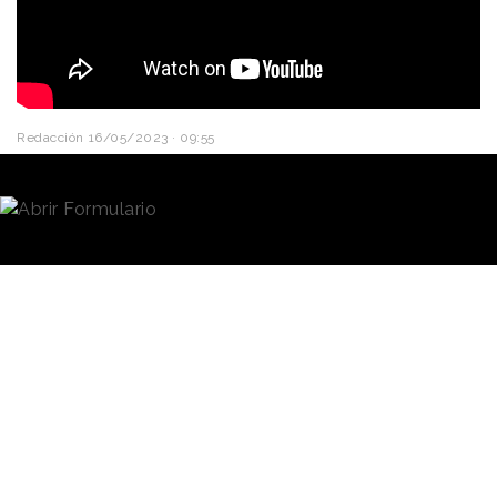
Redacción
16/05/2023 · 09:55
La marca de relojes
Hublot
y la de café
Nespresso
,
ambas de origen suizo, se han unido en el
cobranding de
Big Bang Unico Nespresso Origin
,
un reloj fabricado con posos y cápsulas de café
reciclados. Un objeto que, según han apuntado las
compañías, simboliza el diseño de un círculo
completo y reúne los valores de la innovación, la
excelencia y la
sostenibilidad
.
Se trata de una
edición
limitada a 200 ejemplares
Big Bang Unico
para los cuales se ha
Nespresso Origin
utilizado
cápsulas de