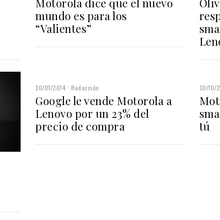
Motorola dice que el nuevo
Oliv
mundo es para los
res
“Valientes”
sma
Len
30/01/2014
Redacción
30/10/
Google le vende Motorola a
Mot
Lenovo por un 23% del
sma
precio de compra
tú