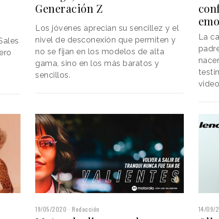
Generación Z
con
emo
Los jóvenes aprecian su sencillez y el
La c
nivel de desconexión que permiten y
Sales
padre
no se fijan en los modelos de alta
ero
nacer
gama, sino en los más baratos y
testi
sencillos.
vide
19/05/2020
Redacción
14/09/