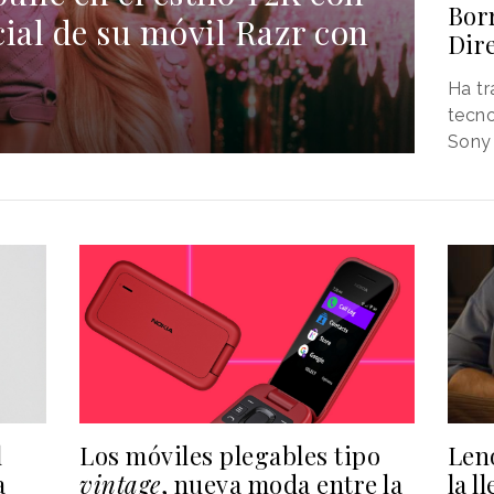
Bor
ial de su móvil Razr con
Dir
Ha tr
tecn
Sony
l
Los móviles plegables tipo
Len
a
vintage
, nueva moda entre la
la l