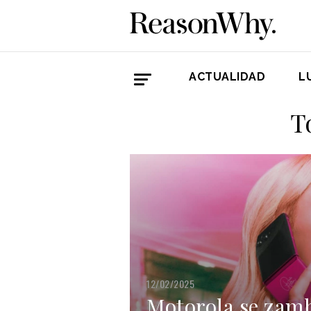
ACTUALIDAD
L
T
12/02/2025
Motorola se zambu