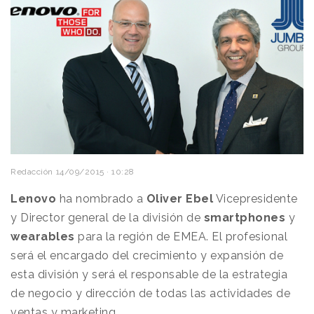
Redacción
14/09/2015 · 10:28
Lenovo
ha nombrado a
Oliver Ebel
Vicepresidente
y Director general de la división de
smartphones
y
wearables
para la región de EMEA. El profesional
será el encargado del crecimiento y expansión de
esta división y será el responsable de la estrategia
de negocio y dirección de todas las actividades de
ventas y marketing.