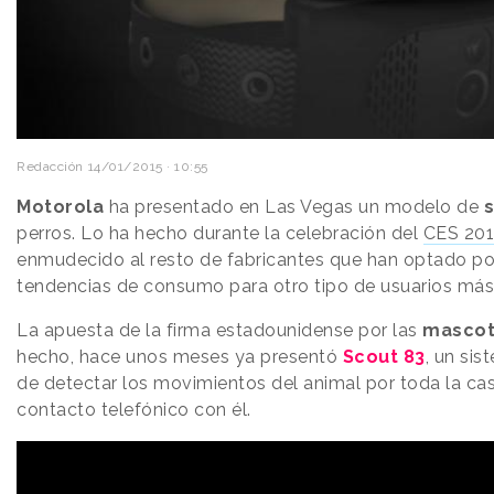
Redacción
14/01/2015 · 10:55
Motorola
ha presentado en Las Vegas un modelo de
perros. Lo ha hecho durante la celebración del
CES 20
enmudecido al resto de fabricantes que han optado por 
tendencias de consumo para otro tipo de usuarios más
La apuesta de la firma estadounidense por las
mascot
hecho, hace unos meses ya presentó
Scout 83
, un si
de detectar los movimientos del animal por toda la ca
contacto telefónico con él.