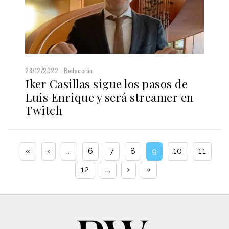
28/12/2022
Redacción
Iker Casillas sigue los pasos de
Luis Enrique y será streamer en
Twitch
«
‹
...
6
7
8
9
10
11
12
...
›
»