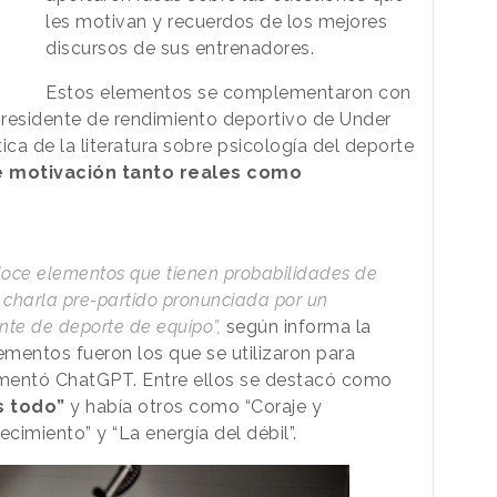
les motivan y recuerdos de los mejores
discursos de sus entrenadores.
Estos elementos se complementaron con
presidente de rendimiento deportivo de Under
ica de la literatura sobre psicología del deporte
e motivación tanto reales como
s
oce elementos que tienen probabilidades de
 charla pre-partido pronunciada por un
nte de deporte de equipo”,
según informa la
mentos fueron los que se utilizaron para
mentó ChatGPT. Entre ellos se destacó como
s todo”
y había otros como “Coraje y
ecimiento” y “La energía del débil”.