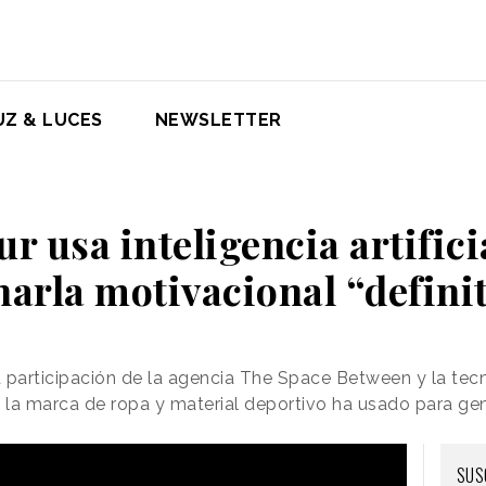
UZ & LUCES
NEWSLETTER
 usa inteligencia artifici
harla motivacional “defini
 participación de la agencia The Space Between y la te
la marca de ropa y material deportivo ha usado para gen
SUS