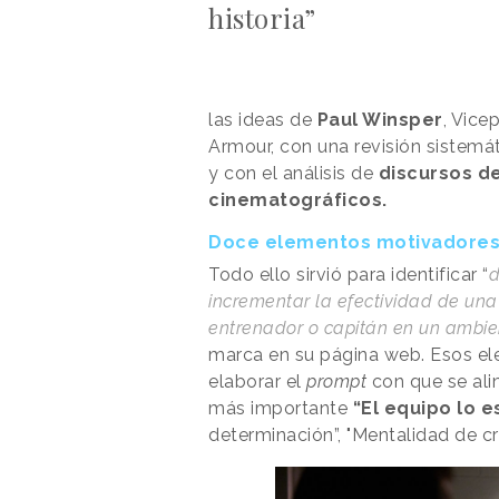
historia”
las ideas de
Paul Winsper
, Vice
Armour, con una revisión sistemát
y con el análisis de
discursos d
cinematográficos.
Doce elementos motivadore
Todo ello sirvió para identificar “
d
incrementar la efectividad de una
entrenador o capitán en un ambie
marca en su página web. Esos ele
elaborar el
prompt
con que se ali
más importante
“El equipo lo e
determinación”, "Mentalidad de cr