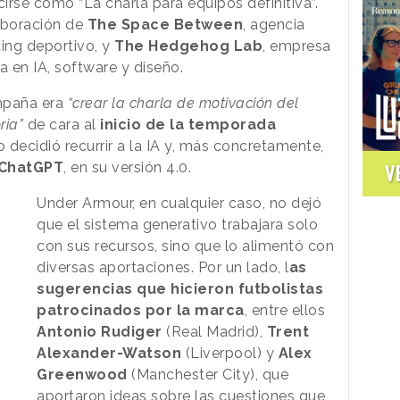
irse como “La charla para equipos definitiva”.
aboración de
The Space Between
, agencia
ting deportivo, y
The Hedgehog Lab
, empresa
 en IA, software y diseño.
ampaña era
“crear la charla de motivación del
ria”
de cara al
inicio de la temporada
o decidió recurrir a la IA y, más concretamente,
ChatGPT
, en su versión 4.0.
V
Under Armour, en cualquier caso, no dejó
que el sistema generativo trabajara solo
con sus recursos, sino que lo alimentó con
diversas aportaciones. Por un lado, l
as
sugerencias que hicieron futbolistas
patrocinados por la marca
, entre ellos
Antonio Rudiger
(Real Madrid),
Trent
Alexander-Watson
(Liverpool) y
Alex
Greenwood
(Manchester City), que
aportaron ideas sobre las cuestiones que