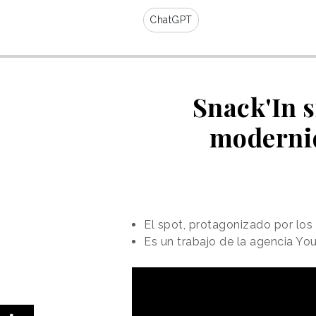
ChatGPT
Snack'In 
modernid
El spot, protagonizado por los 
Es un trabajo de la agencia You