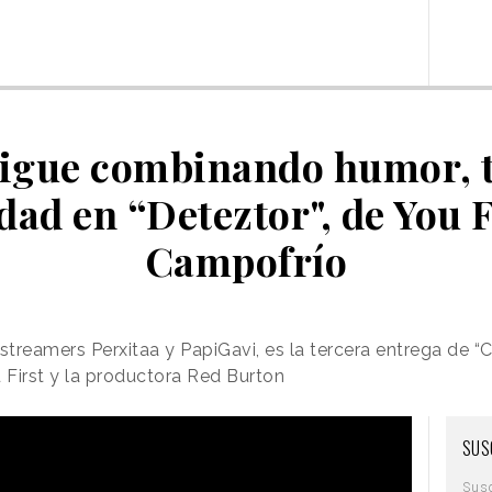
sigue combinando humor, t
ad en “Deteztor", de You F
Campofrío
streamers Perxitaa y PapiGavi, es la tercera entrega de “
 First y la productora Red Burton
SUS
Sus