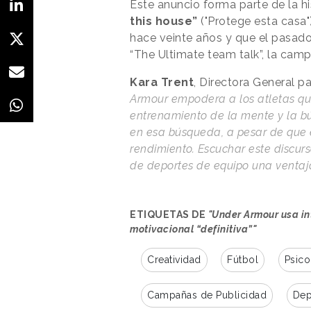
Este anuncio forma parte de la 
this house”
("Protege esta casa"
hace veinte años y que el pasa
“The Ultimate team talk”, la camp
Kara Trent
, Directora General 
Armour empodera a los atletas que
entrenamiento de la mente y la b
en esa búsqueda, a pesar de que 
rendimiento. Escuchar este discurs
de deportes de equipo una ventaja
ETIQUETAS DE
"Under Armour usa int
motivacional “definitiva”"
Creatividad
Fútbol
Psico
Campañas de Publicidad
Dep