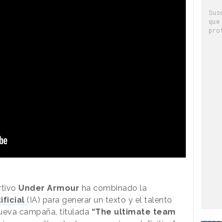
Sus
que
pro
rtivo
Under Armour
ha combinado la
ificial
(IA) para generar un texto y el talento
ueva campaña, titulada
“The ultimate team