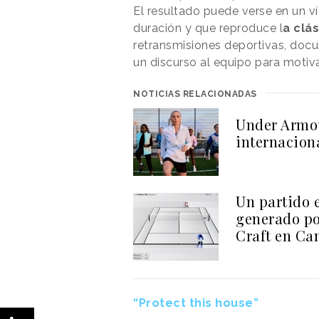
El resultado puede verse en un ví
duración y que reproduce l
a clá
retransmisiones deportivas, docu
un discurso al equipo para motiv
NOTICIAS RELACIONADAS
Under Armou
internacion
Un partido 
generado por
Craft en Ca
“Protect this house”