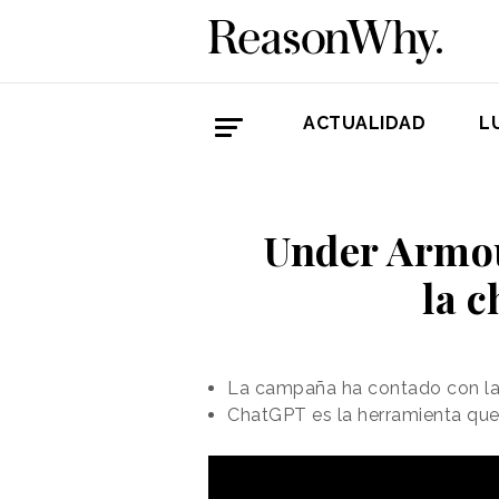
ACTUALIDAD
L
Under Armour
la c
La campaña ha contado con la
ChatGPT es la herramienta que 