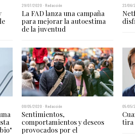
29/07/2020
Redacción
23/06/
y
La FAD lanza una campaña
Netf
le
para mejorar la autoestima
disf
de la juventud
08/05/2020
Redacción
05/05/
guna
Sentimientos,
Cuan
sta
comportamientos y deseos
tira
bio"
provocados por el