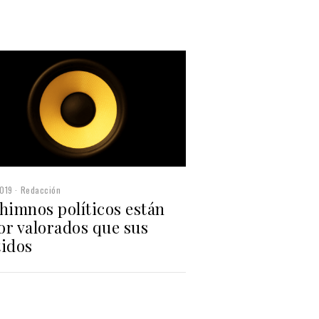
019
Redacción
himnos políticos están
or valorados que sus
tidos