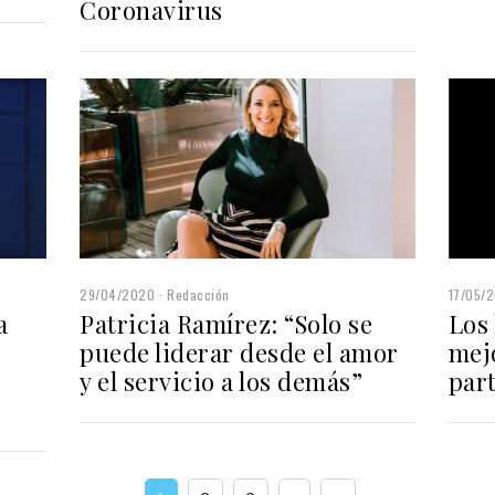
Coronavirus
29/04/2020
Redacción
17/05/2
a
Patricia Ramírez: “Solo se
Los 
puede liderar desde el amor
mej
y el servicio a los demás”
par