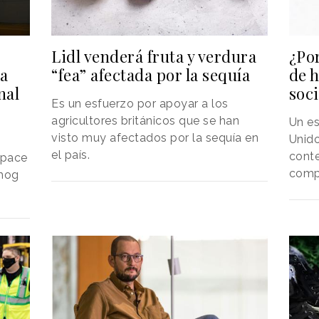
Lidl venderá fruta y verdura
¿Po
ra
“fea” afectada por la sequía
de h
nal
soci
Es un esfuerzo por apoyar a los
agricultores británicos que se han
Un es
visto muy afectados por la sequía en
Unido
el país.
cont
Space
comp
ehog