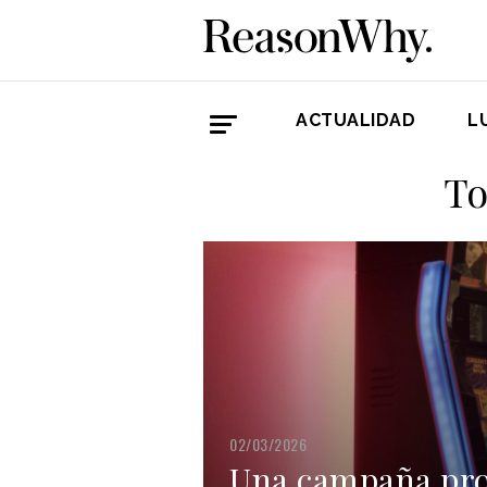
ACTUALIDAD
L
To
02/03/2026
Una campaña pro