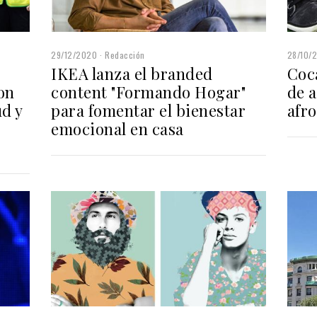
29/12/2020
Redacción
28/10/
IKEA lanza el branded
Coc
on
content "Formando Hogar"
de 
d y
para fomentar el bienestar
afro
emocional en casa