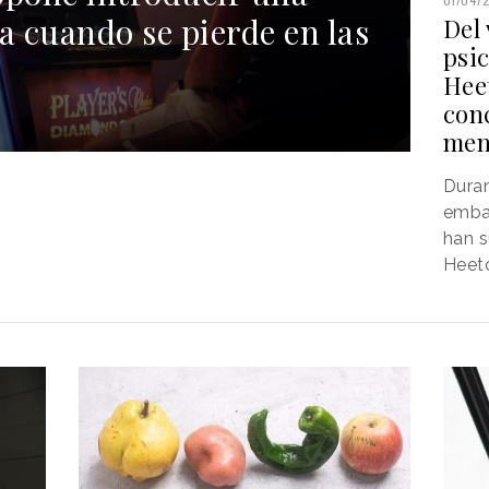
a cuando se pierde en las
Del 
psi
Hee
con
men
Duran
embaj
han s
Heet