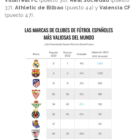
Villarreal FC
(puesto 36),
Real Sociedad
(puesto
37),
Athletic de Bilbao
(puesto 44) y
Valencia CF
(puesto 47).