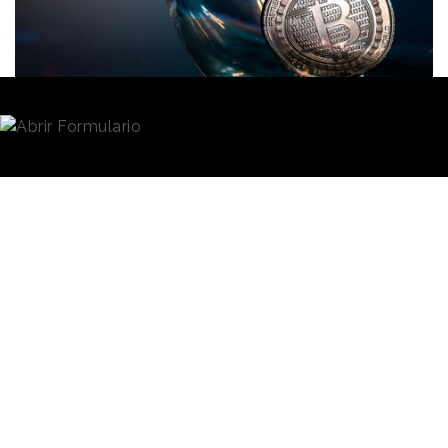
Redacción
06/06/2023 · 09:44
La
Comisión de Bolsa y Valores de Estados
Unidos
(Securities and Exchange Commission, SEC)
ha presentado una demanda contra la plataforma de
intercambio de
criptomonedas
Binance y su CEO y
Fundador, Changpeng Zhao
, por
violaciones de
las leyes de mercado
. La acusación incluye 13
cargos, entre los que figuran la operación como
bolsa, corredor y agencia sin estar registrada para
ello, tergiversar controles comerciales y la
supervisión en la plataforma Binance Estados Unidos
y la oferta y venta no registrada de valores.