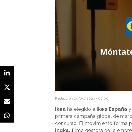
Redacción
15/09/2023 · 07:00
Ikea
ha elegido a
Ikea España
y
primera campaña global de marca,
concurso. El movimiento forma p
Ingka, f
irma gestora de la empre