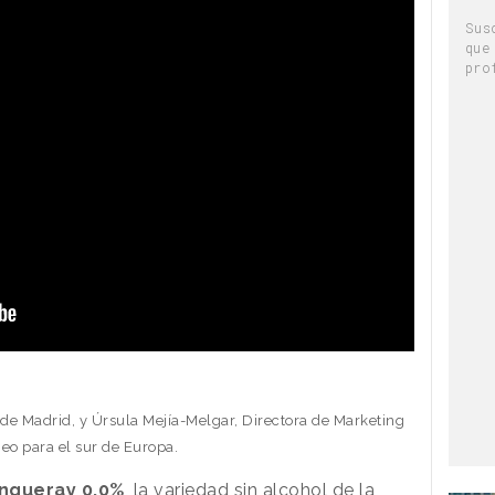
Sus
que
pro
 de Madrid, y Úrsula Mejía-Melgar, Directora de Marketing
eo para el sur de Europa.
nqueray 0.0%
, la variedad sin alcohol de la