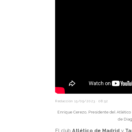
Redacción
15/09/2023 · 08:52
Enrique Cerezo, Presidente del Atlético
de Diag
El club
Atlético de Madrid
y
Ta