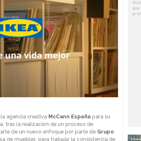
Sus
que
pro
 la agencia creativa
McCann España
para su
 tras la realización de un proceso de
arte de un nuevo enfoque por parte de
Grupo
sa de muebles, para trabajar la consistencia de