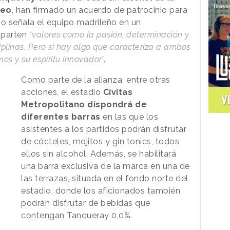
geo
, han firmado un acuerdo de patrocinio para
o señala el equipo madrileño en un
arten “
valores como la pasión, determinación y
iplinas. Pero si hay algo que caracteriza a ambos
mos y su espíritu innovador
”.
Como parte de la alianza, entre otras
acciones, el estadio
Cívitas
V
Metropolitano dispondrá de
diferentes barras
en las que
los
asistentes a los partidos podrán disfrutar
de cócteles, mojitos y gin tonics, todos
ellos sin alcohol. Además, se habilitará
una barra exclusiva de la marca en una de
las terrazas, situada en el fondo norte del
estadio, donde los aficionados también
podrán disfrutar de bebidas que
contengan Tanqueray 0,0%.