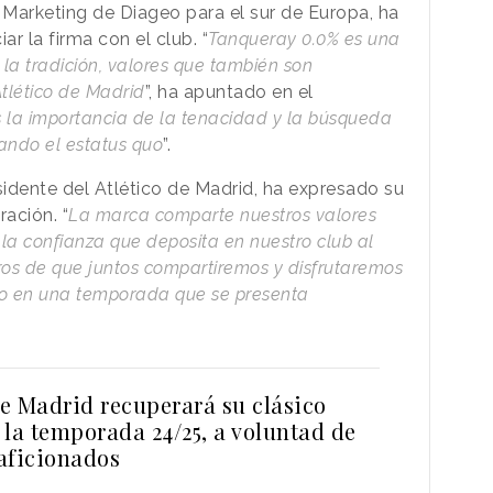
 Marketing de Diageo para el sur de Europa, ha
r la firma con el club. “
Tanqueray 0.0% es una
la tradición, valores que también son
Atlético de Madrid
”, ha apuntado en el
la importancia de la tenacidad y la búsqueda
ando el estatus quo
”.
sidente del Atlético de Madrid, ha expresado su
ración. “
La marca comparte nuestros valores
a confianza que deposita en nuestro club al
ros de que juntos compartiremos y disfrutaremos
po en una temporada que se presenta
de Madrid recuperará su clásico
 la temporada 24/25, a voluntad de
 aficionados