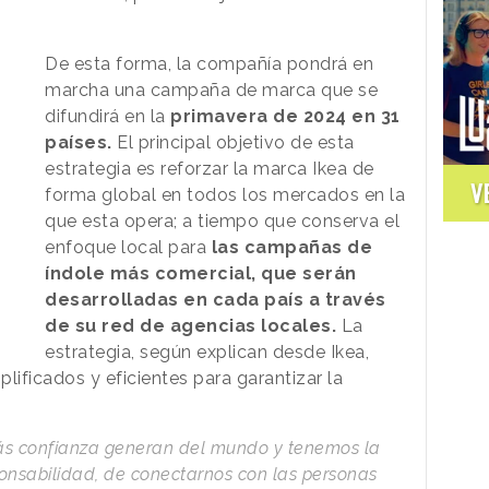
De esta forma, la compañía pondrá en
marcha una campaña de marca que se
difundirá en la
primavera de 2024 en 31
países.
El principal objetivo de esta
estrategia es reforzar la marca Ikea de
V
forma global en todos los mercados en la
que esta opera; a tiempo que conserva el
enfoque local para
las campañas de
índole más comercial, que serán
desarrolladas en cada país a través
de su red de agencias locales.
La
estrategia, según explican desde Ikea,
plificados y eficientes para garantizar la
s confianza generan del mundo y tenemos la
onsabilidad, de conectarnos con las personas