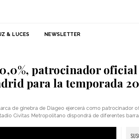
UZ & LUCES
NEWSLETTER
,0%, patrocinador oficial 
drid para la temporada 2
marca de ginebra de Diageo ejercerá como patrocinador o
stadio Cívitas Metropolitano dispondrá de diferentes barr
SUS