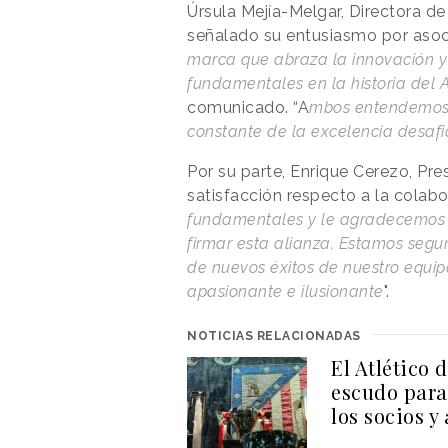
Úrsula Mejía-Melgar, Directora de
señalado su entusiasmo por asocia
marca que abraza la innovación y 
fundamentales en la historia del 
comunicado. “A
mbos entendemos 
constante de la excelencia desafi
Por su parte, Enrique Cerezo, Pre
satisfacción respecto a la colabo
fundamentales y le agradecemos l
firmar esta alianza. Estamos segu
de nuevos éxitos de nuestro equi
apasionante e ilusionante
".
NOTICIAS RELACIONADAS
El Atlético 
escudo para
los socios y