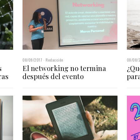
08/09/2017
Redacción
08/08/
s
El networking no termina
¿Qu
ras
después del evento
par