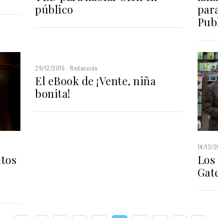
público
para
Pub
29/12/2015
Redacción
El eBook de ¡Vente, niña
bonita!
14/12/2
ntos
Los 
Gate