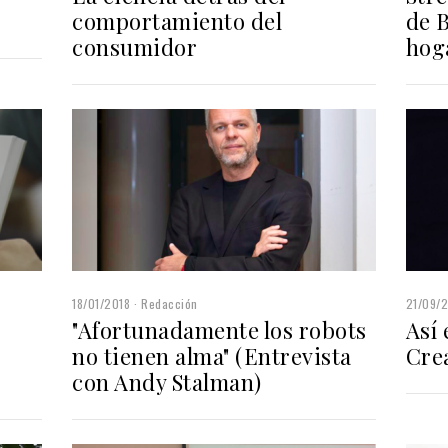
comportamiento del
de 
consumidor
hog
18/01/2018
Redacción
21/09/
"Afortunadamente los robots
Así 
no tienen alma" (Entrevista
Cre
con Andy Stalman)