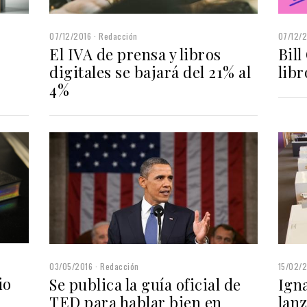
07/12/2016
Redacción
07/12/
El IVA de prensa y libros
Bill
digitales se bajará del 21% al
libr
4%
03/05/2016
Redacción
15/02/
io
Se publica la guía oficial de
Igna
TED para hablar bien en
lanz