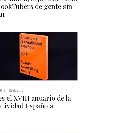
BookTubers de gente sin
ar
2017
Redacción
es el XVIII anuario de la
atividad Española