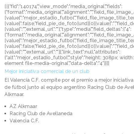
[[{"fid":"140174","view_mode":"media_original","fields":
{"format":"media_original","alignment":"","field_file_image
[value]":"mejor_estadio_futbol","field_file_image_title_te
[value]":false,"field_pie_de_foto[und][0][value]":"","field_
[value]":"","external_url":""},"type":"media","field_deltas":{"4":
{"format":"media_original","alignment":"","field_file_image
[value]":"mejor_estadio_futbol","field_file_image_title_te
[value]":false,"field_pie_de_foto[und][0][value]":"","field_
[value]":"","external_url":""}},"link_text":null,"attributes":
{"alt":"mejor_estadio_futbol","style":"height: 308px; width:
element file-media-original","data-delta":"4"}}]]
Mejor iniciativa comercial de un club
El Valencia C.F. compite por el premio a mejor iniciativ
de fútbol junto al equipo argentino Racing Club de Ave
Alkmaar.
AZ Alkmaar
Racing Club de Avellaneda
Valencia C.F.