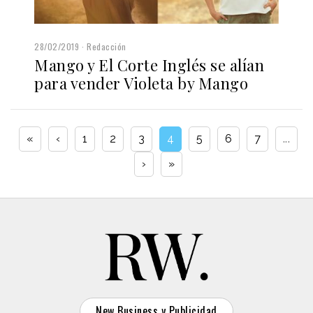
28/02/2019
Redacción
Mango y El Corte Inglés se alían
para vender Violeta by Mango
«
‹
1
2
3
4
5
6
7
...
›
»
New Business y Publicidad