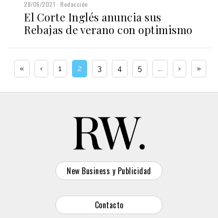
28/06/2021
Redacción
El Corte Inglés anuncia sus
Rebajas de verano con optimismo
«
‹
1
2
3
4
5
...
›
»
New Business y Publicidad
Contacto