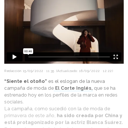
Redacción
15/09/2022 · 11:35
(Actualizado: 16/09/2022 · 12:22)
“Siente el otoño”
es el eslogan de la nueva
campaña de moda de
El Corte Inglés,
que se ha
estrenado hoy en los perfiles de la marca en redes
sociales.
La campaña, como sucedió con la de moda de
primavera de este año,
ha sido creada por China y
está protagonizado por la actriz Blanca Suárez.