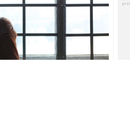
pro
rega de premios de
El Sol
.
bastián. Se proyecta
“Dueños”,
un largo spot de
que ha ganado un Sol de Oro en Televisión.
gunos aplausos, quizá para contrarrestar, pero