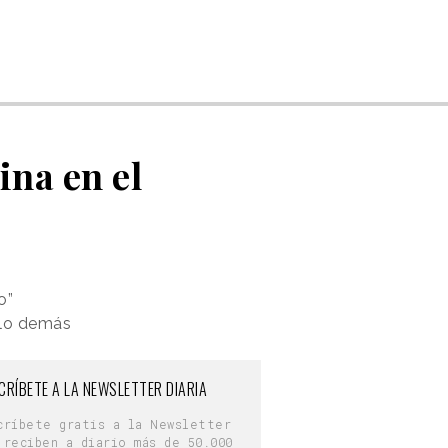
ina en el
o”
n lo demás
CRÍBETE A LA NEWSLETTER DIARIA
críbete gratis a la Newsletter
 reciben a diario más de 50.000