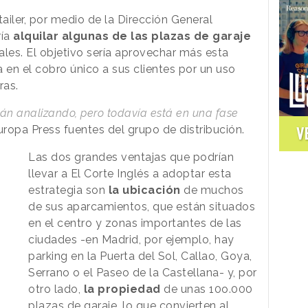
etailer, por medio de la Dirección General
ría
alquilar algunas de las plazas de garaje
ales. El objetivo sería aprovechar más esta
 en el cobro único a sus clientes por un uso
ras.
án analizando, pero todavía está en una fase
V
uropa Press fuentes del grupo de distribución.
Las dos grandes ventajas que podrían
llevar a El Corte Inglés a adoptar esta
estrategia son
la ubicación
de muchos
de sus aparcamientos, que están situados
en el centro y zonas importantes de las
ciudades -en Madrid, por ejemplo, hay
parking en la Puerta del Sol, Callao, Goya,
Serrano o el Paseo de la Castellana- y, por
otro lado,
la propiedad
de unas 10o.000
plazas de garaje, lo que convierten al