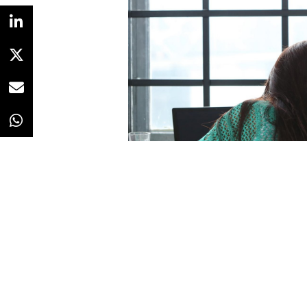
Redacción
27/03/2023 · 19:05
Mayo de 2007. Ceremonia de ent
Auditorio del Kursaal, en San Se
Madre
para
Banco Hipotecario
Pitos ensordecedores. También al
sobre todo pitos.