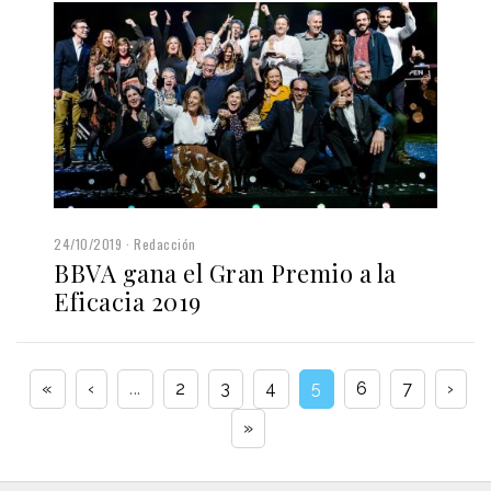
24/10/2019
Redacción
BBVA gana el Gran Premio a la
Eficacia 2019
«
‹
...
2
3
4
5
6
7
›
»