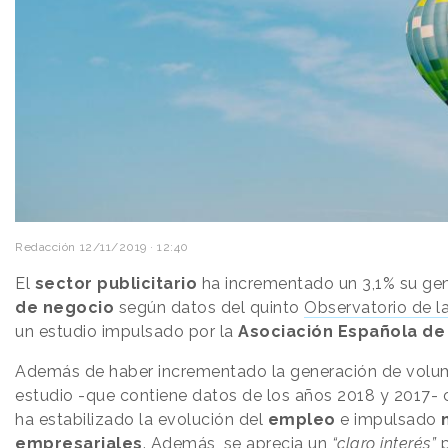
Redacción
12/11/2019 · 12:40
El
sector publicitario
ha incrementado un 3,1% su ge
de negocio
según datos del quinto
Observatorio de l
un estudio impulsado por la
Asociación Española de
Además de haber incrementado la generación de volum
estudio -que contiene datos de los años 2018 y 2017- 
ha estabilizado la evolución del
empleo
e impulsado
empresariales
. Además, se aprecia un
“claro interés”
p