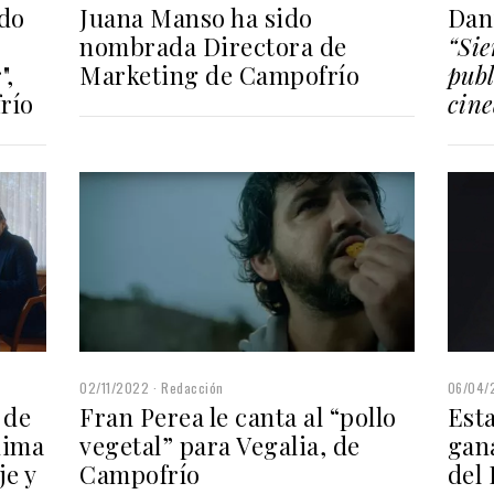
Juana Manso ha sido
do
Dan
nombrada Directora de
“Sie
Marketing de Campofrío
",
publ
río
cine
06/04/
02/11/2022
Redacción
Est
 de
Fran Perea le canta al “pollo
gan
nima
vegetal” para Vegalia, de
del 
je y
Campofrío