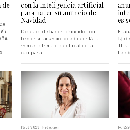
a de
con la inteligencia artificial
anu
para hacer su anuncio de
inte
Navidad
es s
 de
ma's
Después de haber difundido como
El an
aña.
teaser un anuncio creado por IA, la
14 de
marca estrena el spot real de la
This 
s.
campaña.
Landi
13/03/2023
Redacción
14/12/