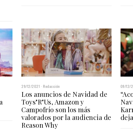
29/12/2021
Redacción
09/12/
s
Los anuncios de Navidad de
“Aco
a
Toys"R"Us, Amazon y
Nav
Campofrío son los más
Karr
valorados por la audiencia de
deja
Reason Why