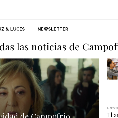
UZ & LUCES
NEWSLETTER
das las noticias de Campof
17/12/
vidad de Campofrío
El 