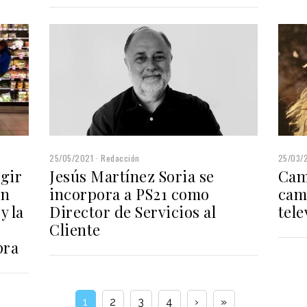
25/05/2021
Redacción
25/03/
egir
Jesús Martínez Soria se
Cam
án
incorpora a PS21 como
cam
y la
Director de Servicios al
tele
Cliente
pra
1
2
3
4
›
»