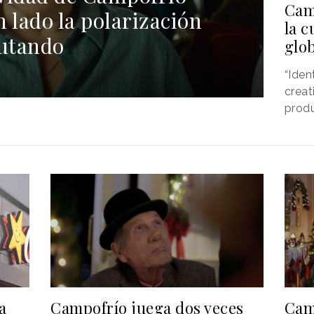
Cam
n lado la polarización
la c
rutando
glo
“Iden
creat
produ
a
Campofrío juega dos veces
Cam