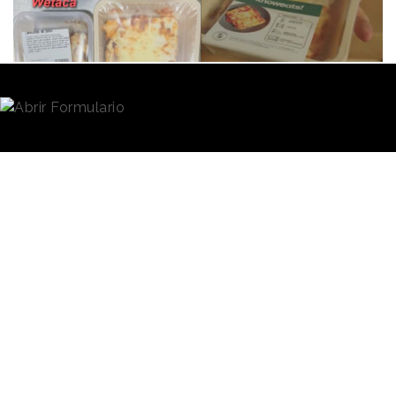
Redacción
06/02/2024 · 10:04
Algunos de los creadores de contenido más
populares de nuestro país han traspasado las
pantallas de los ordenadores. Han llegado a la
televisión y al cine, han puesto en marcha grandes
eventos, impulsado iniciativas e, incluso puesto en
marcha empresas y adquirido otras. El último
movimiento del
streamer
gallego
Xokas
es un
ejemplo de esta ampliación de actividades y
negocios, pero también una evidencia de la
competencia y competitividad del mercado.
El pasado 2 de febrero
Xokas anunció la
adquisición de la empresa Knoweats!,
ubicada
en La Nucía (Alicante) y centrada en la preparación