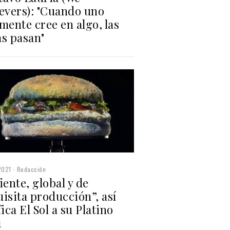
ievers): "Cuando uno
mente cree en algo, las
as pasan"
2021
Redacción
iente, global y de
isita producción”, así
fica El Sol a su Platino
1