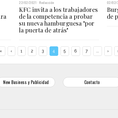
22/02/2021
Redacción
02/02/
o
KFC invita a los trabajadores
Bur
ara
de la competencia a probar
de p
su nueva hamburguesa "por
la puerta de atrás"
«
‹
1
2
3
4
5
6
7
...
›
New Business y Publicidad
Contacto