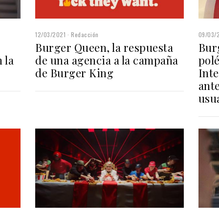
12/03/2021
Redacción
09/03/
Burger Queen, la respuesta
Burg
 la
de una agencia a la campaña
polé
de Burger King
Inte
ante
usu