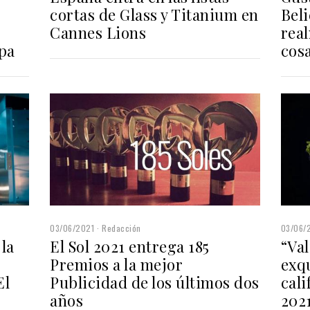
cortas de Glass y Titanium en
Bel
Cannes Lions
real
opa
cos
03/06/2021
Redacción
03/06/
la
El Sol 2021 entrega 185
“Val
Premios a la mejor
exqu
El
Publicidad de los últimos dos
cali
años
202