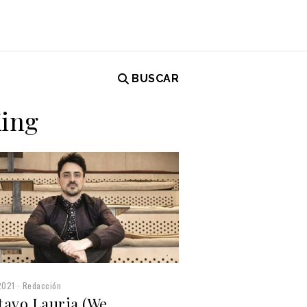
BUSCAR
King
2021
Redacción
tavo Lauria (We