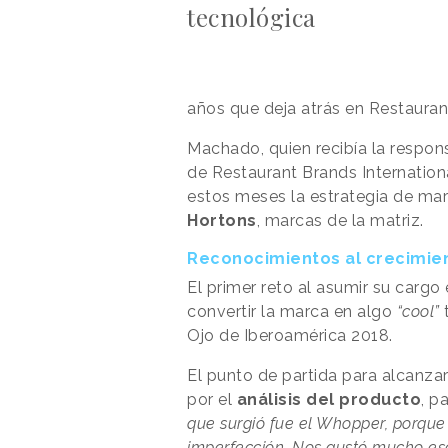
tecnológica
años que deja atrás en Restaur
Machado, quien recibía la respons
de Restaurant Brands Internation
estos meses la estrategia de ma
Hortons
, marcas de la matriz.
Reconocimientos al crecimie
El primer reto al asumir su cargo
convertir la marca en algo
“cool”
t
Ojo de Iberoamérica 2018.
El punto de partida para alcanz
por el
análisis del producto
, p
que surgió fue el Whopper, porqu
imperfección. Nos gustó mucho es