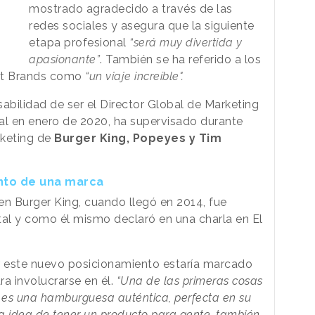
mostrado agradecido a través de las
redes sociales y asegura que la siguiente
etapa profesional
“será muy divertida y
apasionante”
. También se ha referido a los
ant Brands como
“un viaje increíble".
abilidad de ser el Director Global de Marketing
al en enero de 2020, ha supervisado durante
rketing de
Burger King, Popeyes y Tim
nto de una marca
 en Burger King, cuando llegó en 2014, fue
al y como él mismo declaró en una charla en El
ar este nuevo posicionamiento estaría marcado
ara involucrarse en él.
“Una de las primeras cosas
e es una hamburguesa auténtica, perfecta en su
a idea de tener un producto para gente, también,