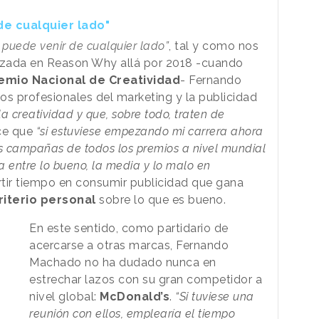
de cualquier lado"
puede venir de cualquier lado”
, tal y como nos
lizada en Reason Why allá por 2018 -cuando
remio Nacional de Creatividad
- Fernando
s profesionales del marketing y la publicidad
a creatividad y que, sobre todo, traten de
ce que
“si estuviese empezando mi carrera ahora
as campañas de todos los premios a nivel mundial
a entre lo bueno, la media y lo malo en
vertir tiempo en consumir publicidad que gana
riterio personal
sobre lo que es bueno.
En este sentido, como partidario de
acercarse a otras marcas, Fernando
Machado no ha dudado nunca en
estrechar lazos con su gran competidor a
nivel global:
McDonald’s
.
“Si tuviese una
reunión con ellos, emplearía el tiempo