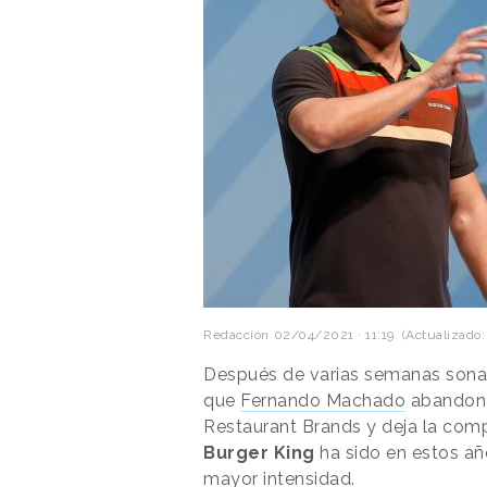
Redacción
02/04/2021 · 11:19
(Actualizado:
Después de varias semanas sonand
que
Fernando Machado
abandona
Restaurant Brands y deja la com
Burger King
ha sido en estos añ
mayor intensidad.