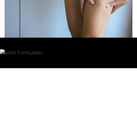
Redacción
11/03/2021 · 17:08
(Actualizado: 22/03/2021 · 15:45)
Desde hace un tiempo, Facua-Consumidores en
Acción está librando una batalla contra
influencers
y los propios anunciantes por
publicidad ilícita
relacionada con productos engañosos o por la
promoción encubierta de
casas de apuestas
deportivas
, por ejemplo.
La última vez que Facua
apuntaba a algún personaje
Facua advierte
conocido lo hacía por el