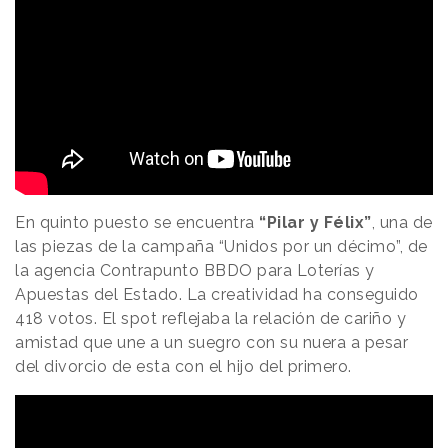
En quinto puesto se encuentra
“Pilar y Félix”
, una de
las piezas de la campaña “Unidos por un décimo”, de
la agencia Contrapunto BBDO para Loterías y
Apuestas del Estado. La creatividad ha conseguido
418 votos. El spot reflejaba la relación de cariño y
amistad que une a un suegro con su nuera a pesar
del divorcio de esta con el hijo del primero.