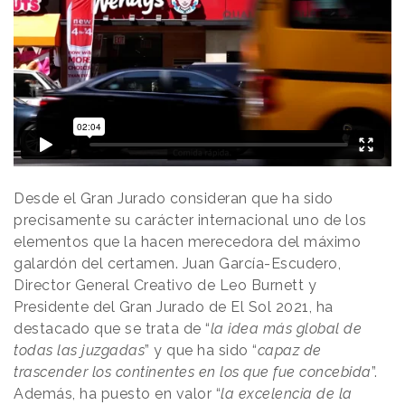
Desde el Gran Jurado consideran que ha sido
precisamente su carácter internacional uno de los
elementos que la hacen merecedora del máximo
galardón del certamen. Juan García-Escudero,
Director General Creativo de Leo Burnett y
Presidente del Gran Jurado de El Sol 2021, ha
destacado que se trata de “
la idea más global de
todas las juzgadas
” y que ha sido “
capaz de
trascender los continentes en los que fue concebida
”.
Además, ha puesto en valor “
la excelencia de la