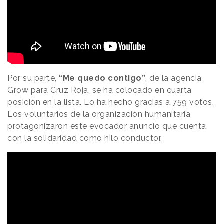
Por su parte,
“Me quedo contigo”
, de la agencia
Grow para Cruz Roja, se ha colocado en cuarta
posición en la lista. Lo ha hecho gracias a 759 votos.
Los voluntarios de la organización humanitaria
protagonizaron este evocador anuncio que cuenta
con la solidaridad como hilo conductor.