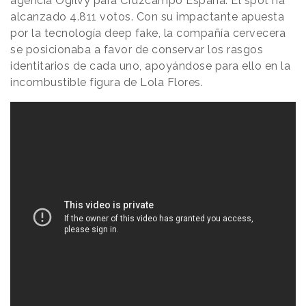
agencia Ogilvy para Cruzcampo España. El spot ha
alcanzado 4.811 votos. Con su impactante apuesta
por la tecnología deep fake, la compañía cervecera
se posicionaba a favor de conservar los rasgos
identitarios de cada uno, apoyándose para ello en la
incombustible figura de Lola Flores.