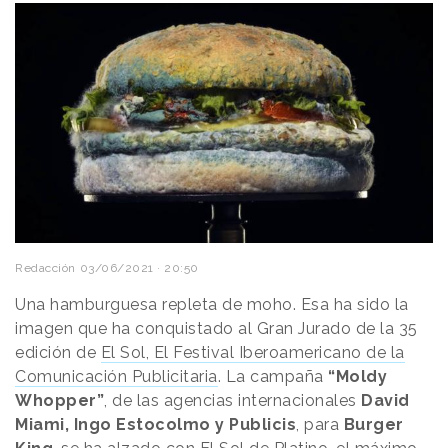
Redacción
03/06/2021 · 20:50
Una hamburguesa repleta de moho. Esa ha sido la
imagen que ha conquistado al Gran Jurado de la 35
edición de
El Sol, El Festival Iberoamericano de la
Comunicación Publicitaria
. La campaña
“Moldy
Whopper”
, de las agencias internacionales
David
Miami, Ingo Estocolmo y Publicis
, para
Burger