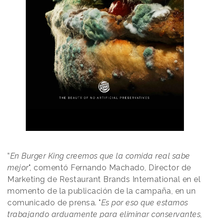
”
En Burger King creemos que la comida real sabe
mejor
", comentó Fernando Machado, Director de
Marketing de Restaurant Brands International en el
momento de la publicación de la campaña, en un
comunicado de prensa. "
Es por eso que estamos
trabajando arduamente para eliminar conservantes,