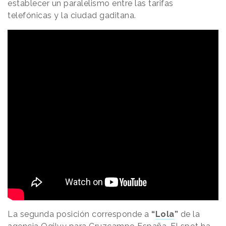
establecer un paralelismo entre las tarifas
telefónicas y la ciudad gaditana.
La segunda posición corresponde a
“
Lola
”
de la